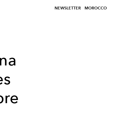
NEWSLETTER
MOROCCO
ina
es
bre