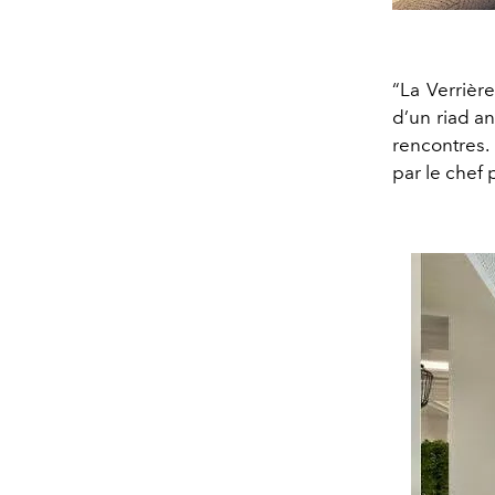
“La Verrièr
d’un riad an
rencontres.
par le chef 