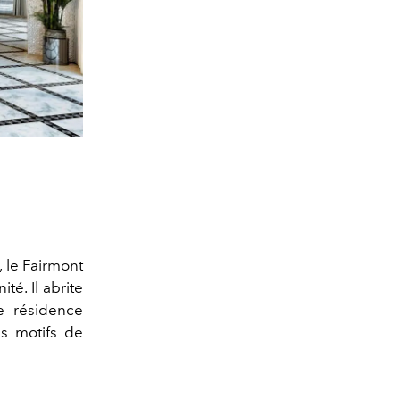
, le Fairmont
té. Il abrite
e résidence
es motifs de