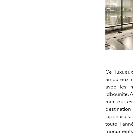
Ce luxueux
amoureux de
avec les 
Idbounite. A
mer qui est
destination
japonaises.
toute l’ann
monuments h