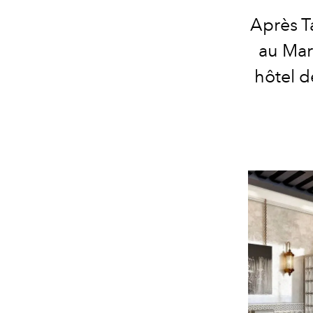
Après T
au Mar
hôtel d