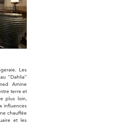
geraie. Les
u ‘’Dahlia’’
mmed Amine
ntre terre et
e plus loin,
x influences
ine chauffée
uaire et les