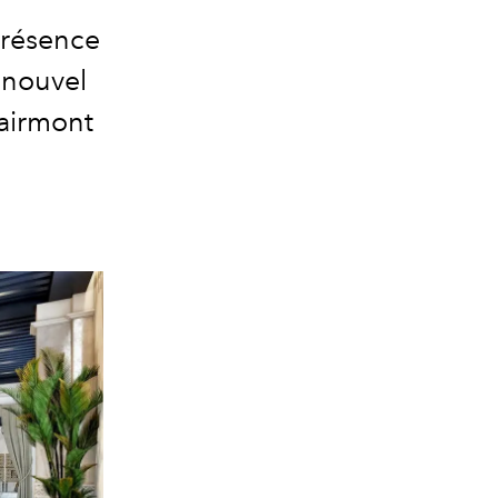
présence
 nouvel
Fairmont