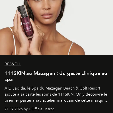
BE WELL
111SKIN au Mazagan : du geste clinique au
spa
À El Jadida, le Spa du Mazagan Beach & Golf Resort
ajoute à sa carte les soins de 111SKIN. On y découvre le
premier partenariat hôtelier marocain de cette marque
britannique, née dans un cabinet de chirurgie plastique
21.07.2026 by L'Officiel Maroc
londonien et construite depuis autour d'un actif breveté,