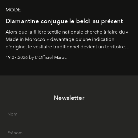
MODE
Diamantine conjugue le beldi au présent
Alors que la filière textile nationale cherche à faire du «
Made in Morocco » davantage qu’une indication
d’origine, le vestiaire traditionnel devient un territoire
d’expérimentation. Avec Néo Beldi, Diamantine en
19.07.2026 by L'Officiel Maroc
révise les proportions et les usages pour l’inscrire dans
le quotidien contemporain, sans effacer la culture du
vêtement dont il procède.
Newsletter