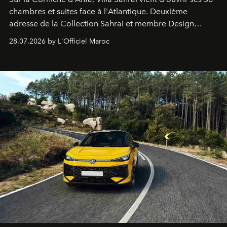
chambres et suites face à l'Atlantique. Deuxième
adresse de la Collection Sahrai et membre Design
Hotels, ce boutique-hôtel cinq étoiles signé Christophe
28.07.2026 by L'Officiel Maroc
Pillet promet un lieu de vie complet. On y a déjeuné…
et
adoré
. Récit.