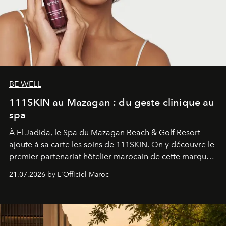
BE WELL
111SKIN au Mazagan : du geste clinique au
spa
À El Jadida, le Spa du Mazagan Beach & Golf Resort
ajoute à sa carte les soins de 111SKIN. On y découvre le
premier partenariat hôtelier marocain de cette marque
britannique, née dans un cabinet de chirurgie plastique
21.07.2026 by L'Officiel Maroc
londonien et construite depuis autour d'un actif breveté,
le complexe NAC Y2™.