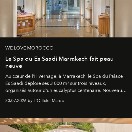
WE LOVE MOROCCO
Le Spa du Es Saadi Marrakech fait peau
neuve
Au cœur de l'Hivernage, à Marrakech, le Spa du Palace
Es Saadi déploie ses 3 000 m² sur trois niveaux,
organisés autour d'un eucalyptus centenaire. Nouveau
Lobby Bien-Être et Beauté, exclusivité mondiale en
30.07.2026 by L'Officiel Maroc
neuro-cosmétique, parcours thermal et studio dédié au
mouvement..l'adresse se refait une beauté dans son
entièreté, entre science des émotions et rituels
reposants.