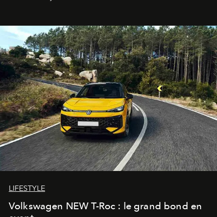
Pillet promet un lieu de vie complet. On y a déjeuné…
et
adoré
. Récit.
LIFESTYLE
Volkswagen NEW T-Roc : le grand bond en