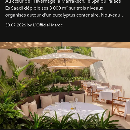
Au cœur de l'Hivernage, à Marrakech, le Spa du Palace
Es Saadi déploie ses 3 000 m² sur trois niveaux,
organisés autour d'un eucalyptus centenaire. Nouveau
Lobby Bien-Être et Beauté, exclusivité mondiale en
30.07.2026 by L'Officiel Maroc
neuro-cosmétique, parcours thermal et studio dédié au
mouvement..l'adresse se refait une beauté dans son
entièreté, entre science des émotions et rituels
reposants.