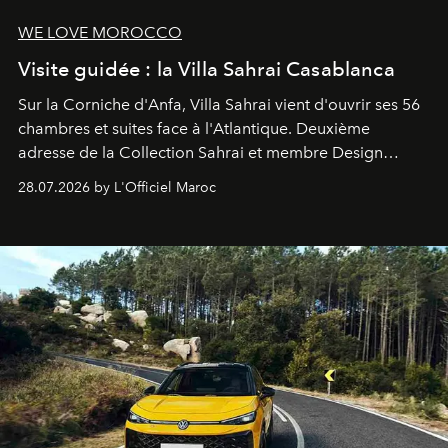
WE LOVE MOROCCO
Visite guidée : la Villa Sahrai Casablanca
Sur la Corniche d'Anfa, Villa Sahrai vient d'ouvrir ses 56
chambres et suites face à l'Atlantique. Deuxième
adresse de la Collection Sahrai et membre Design
Hotels, ce boutique-hôtel cinq étoiles signé Christophe
28.07.2026 by L'Officiel Maroc
Pillet promet un lieu de vie complet. On y a déjeuné…
et
adoré
. Récit.