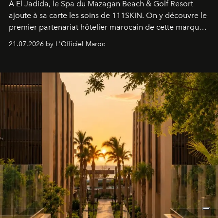
À El Jadida, le Spa du Mazagan Beach & Golf Resort
ajoute à sa carte les soins de 111SKIN. On y découvre le
premier partenariat hôtelier marocain de cette marque
britannique, née dans un cabinet de chirurgie plastique
21.07.2026 by L'Officiel Maroc
londonien et construite depuis autour d'un actif breveté,
le complexe NAC Y2™.