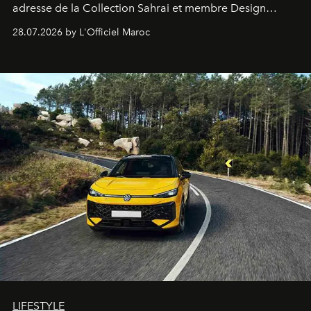
adresse de la Collection Sahrai et membre Design
Hotels, ce boutique-hôtel cinq étoiles signé Christophe
28.07.2026 by L'Officiel Maroc
Pillet promet un lieu de vie complet. On y a déjeuné…
et
adoré
. Récit.
LIFESTYLE