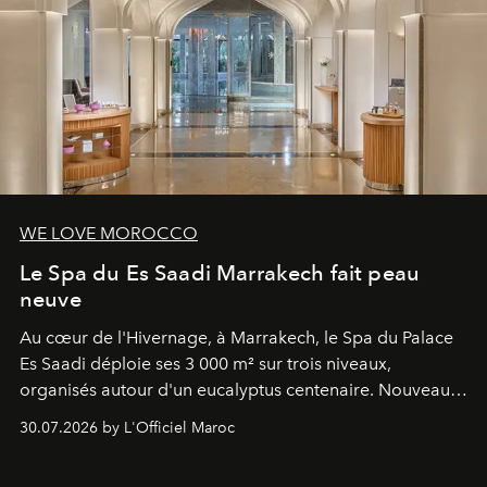
WE LOVE MOROCCO
Le Spa du Es Saadi Marrakech fait peau
neuve
Au cœur de l'Hivernage, à Marrakech, le Spa du Palace
Es Saadi déploie ses 3 000 m² sur trois niveaux,
organisés autour d'un eucalyptus centenaire. Nouveau
Lobby Bien-Être et Beauté, exclusivité mondiale en
30.07.2026 by L'Officiel Maroc
neuro-cosmétique, parcours thermal et studio dédié au
mouvement..l'adresse se refait une beauté dans son