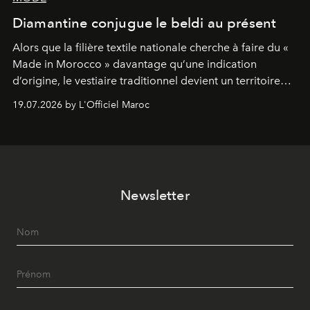
Diamantine conjugue le beldi au présent
Alors que la filière textile nationale cherche à faire du «
Made in Morocco » davantage qu’une indication
d’origine, le vestiaire traditionnel devient un territoire
d’expérimentation. Avec Néo Beldi, Diamantine en
19.07.2026 by L'Officiel Maroc
révise les proportions et les usages pour l’inscrire dans
le quotidien contemporain, sans effacer la culture du
vêtement dont il procède.
Newsletter