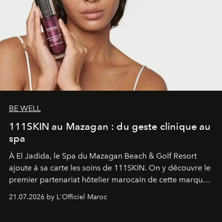
BE WELL
111SKIN au Mazagan : du geste clinique au
spa
À El Jadida, le Spa du Mazagan Beach & Golf Resort
ajoute à sa carte les soins de 111SKIN. On y découvre le
premier partenariat hôtelier marocain de cette marque
britannique, née dans un cabinet de chirurgie plastique
21.07.2026 by L'Officiel Maroc
londonien et construite depuis autour d'un actif breveté,
le complexe NAC Y2™.