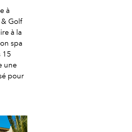
e à
 & Golf
re à la
son spa
s 15
e une
nsé pour