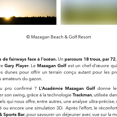
© Mazagan Beach & Golf Resort
 de fairways face à l’océan.
Un
parcours 18 trous, par 72
ire
Gary Player
. Le
Mazagan Golf
est un chef-d’œuvre qu
s dunes pour offrir un terrain conçu autant pour les pr
s amateurs du gazon.
u pro confirmé ?
L’Académie Mazagan Golf
donne le
er son swing, grâce à la technologie
Trackman
, utilisée dan
ls qui nous offre, entre autres, une analyse ultra-précise
é ou encore une simulation 3D. Après l’effort, le réconfor
& Sports Bar
, pour savourer un déjeuner avec vue sur la m