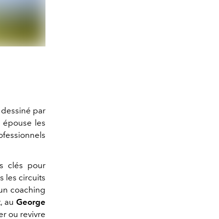
, dessiné par
i épouse les
ofessionnels
s clés pour
s les circuits
, un coaching
t, au
George
er ou revivre