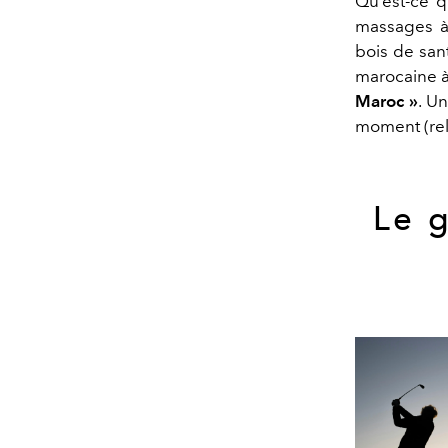
Qu’est-ce q
massages à
bois de san
marocaine à
Maroc »
. U
moment (rel
Le 