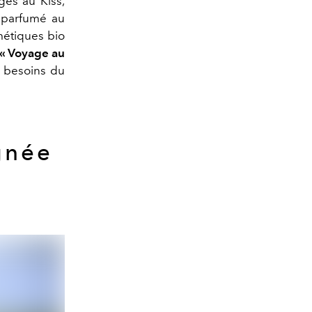
ges au Kiss,
 parfumé au
métiques bio
« Voyage au
x besoins du
gnée