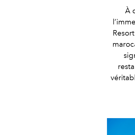
À 
l’imme
Resort
maroca
sig
rest
véritab