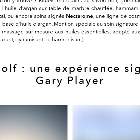
u’on y trouve ? Rituels marocains au savon noir, gomma
 l’huile d’argan sur table de marbre chauffée, hammam
tal, ou encore soins signés
Nectarome
, une ligne de cos
 base d’huile d’argan. Mention spéciale au soin signature
n massage sur mesure aux huiles essentielles, adapté au
axant, dynamisant ou harmonisant).
golf : une expérience si
Gary Player