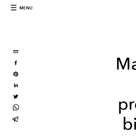
MENU
Ma
pr
b