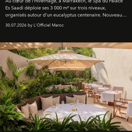
Au cœur de l'Hivernage, à Marrakech, le Spa du Palace
Es Saadi déploie ses 3 000 m² sur trois niveaux,
organisés autour d'un eucalyptus centenaire. Nouveau
Lobby Bien-Être et Beauté, exclusivité mondiale en
30.07.2026 by L'Officiel Maroc
neuro-cosmétique, parcours thermal et studio dédié au
mouvement..l'adresse se refait une beauté dans son
entièreté, entre science des émotions et rituels
reposants.