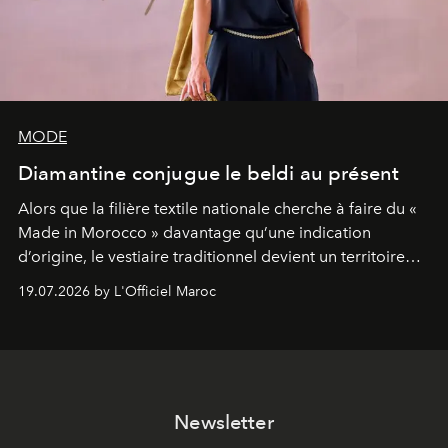
MODE
Diamantine conjugue le beldi au présent
Alors que la filière textile nationale cherche à faire du «
Made in Morocco » davantage qu’une indication
d’origine, le vestiaire traditionnel devient un territoire
d’expérimentation. Avec Néo Beldi, Diamantine en
19.07.2026 by L'Officiel Maroc
révise les proportions et les usages pour l’inscrire dans
le quotidien contemporain, sans effacer la culture du
vêtement dont il procède.
Newsletter