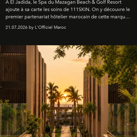
À El Jadida, le Spa du Mazagan Beach & Golf Resort
ajoute à sa carte les soins de 111SKIN. On y découvre le
premier partenariat hôtelier marocain de cette marque
britannique, née dans un cabinet de chirurgie plastique
21.07.2026 by L'Officiel Maroc
londonien et construite depuis autour d'un actif breveté,
le complexe NAC Y2™.