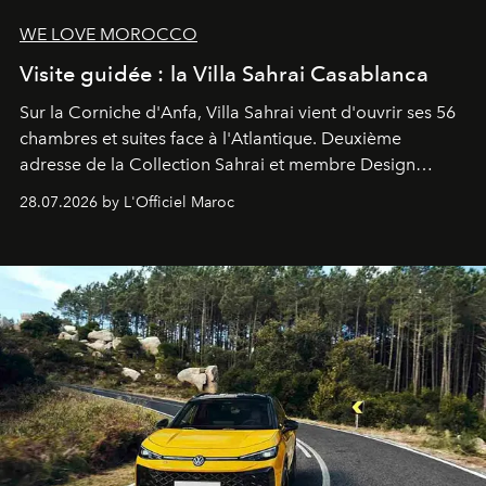
WE LOVE MOROCCO
Visite guidée : la Villa Sahrai Casablanca
Sur la Corniche d'Anfa, Villa Sahrai vient d'ouvrir ses 56
chambres et suites face à l'Atlantique. Deuxième
adresse de la Collection Sahrai et membre Design
Hotels, ce boutique-hôtel cinq étoiles signé Christophe
28.07.2026 by L'Officiel Maroc
Pillet promet un lieu de vie complet. On y a déjeuné…
et
adoré
. Récit.