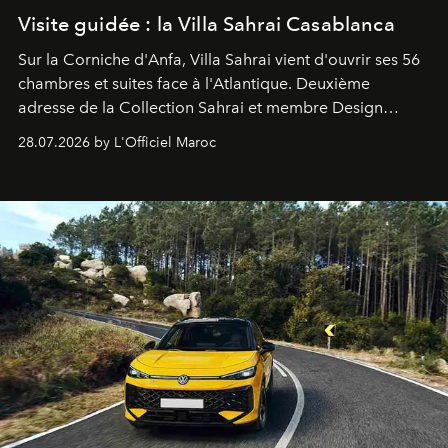
Visite guidée : la Villa Sahrai Casablanca
Sur la Corniche d'Anfa, Villa Sahrai vient d'ouvrir ses 56
chambres et suites face à l'Atlantique. Deuxième
adresse de la Collection Sahrai et membre Design
Hotels, ce boutique-hôtel cinq étoiles signé Christophe
28.07.2026 by L'Officiel Maroc
Pillet promet un lieu de vie complet. On y a déjeuné…
et
adoré
. Récit.