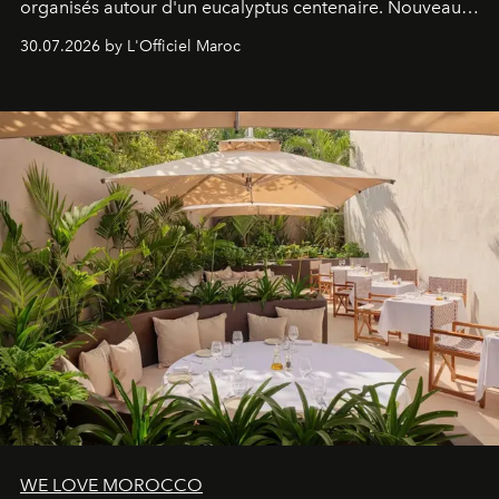
organisés autour d'un eucalyptus centenaire. Nouveau
Lobby Bien-Être et Beauté, exclusivité mondiale en
30.07.2026 by L'Officiel Maroc
neuro-cosmétique, parcours thermal et studio dédié au
mouvement..l'adresse se refait une beauté dans son
entièreté, entre science des émotions et rituels
reposants.
WE LOVE MOROCCO