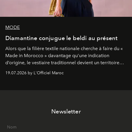
MODE
Diamantine conjugue le beldi au présent
Alors que la filière textile nationale cherche à faire du «
Made in Morocco » davantage qu’une indication
d’origine, le vestiaire traditionnel devient un territoire
d’expérimentation. Avec Néo Beldi, Diamantine en
19.07.2026 by L'Officiel Maroc
révise les proportions et les usages pour l’inscrire dans
le quotidien contemporain, sans effacer la culture du
vêtement dont il procède.
Newsletter