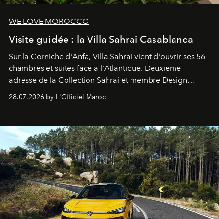
WE LOVE MOROCCO
Visite guidée : la Villa Sahrai Casablanca
Sur la Corniche d'Anfa, Villa Sahrai vient d'ouvrir ses 56
chambres et suites face à l'Atlantique. Deuxième
adresse de la Collection Sahrai et membre Design
Hotels, ce boutique-hôtel cinq étoiles signé Christophe
28.07.2026 by L'Officiel Maroc
Pillet promet un lieu de vie complet. On y a déjeuné…
et
adoré
. Récit.