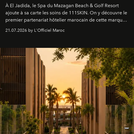
À El Jadida, le Spa du Mazagan Beach & Golf Resort
ajoute à sa carte les soins de 111SKIN. On y découvre le
premier partenariat hôtelier marocain de cette marque
britannique, née dans un cabinet de chirurgie plastique
21.07.2026 by L'Officiel Maroc
londonien et construite depuis autour d'un actif breveté,
le complexe NAC Y2™.