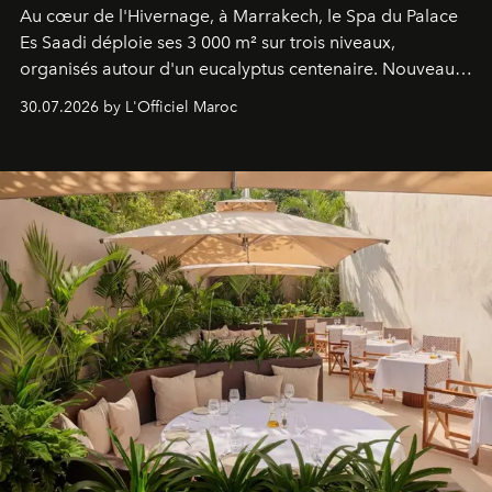
Au cœur de l'Hivernage, à Marrakech, le Spa du Palace
Es Saadi déploie ses 3 000 m² sur trois niveaux,
organisés autour d'un eucalyptus centenaire. Nouveau
Lobby Bien-Être et Beauté, exclusivité mondiale en
30.07.2026 by L'Officiel Maroc
neuro-cosmétique, parcours thermal et studio dédié au
mouvement..l'adresse se refait une beauté dans son
entièreté, entre science des émotions et rituels
reposants.