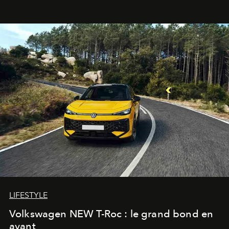
Pillet promet un lieu de vie complet. On y a déjeuné…
et
adoré
. Récit.
LIFESTYLE
Volkswagen NEW T-Roc : le grand bond en
avant