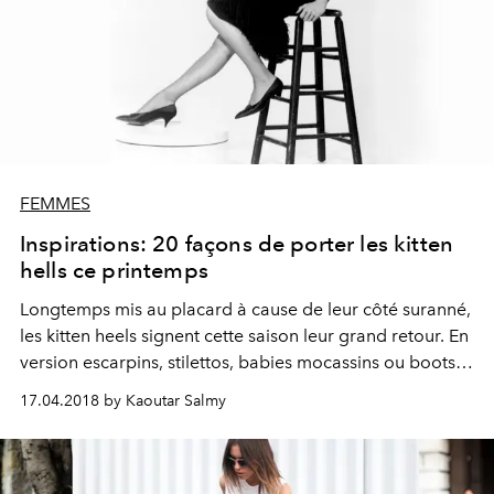
FEMMES
Inspirations: 20 façons de porter les kitten
hells ce printemps
Longtemps mis au placard à cause de leur côté suranné,
les kitten heels signent cette saison leur grand retour. En
version escarpins, stilettos, babies mocassins ou boots,
ces chaussures à talons mi-hauts s’imposent. Pièces
17.04.2018 by Kaoutar Salmy
iconiques de l’allure d’Audrey Hepburn, voici 20 façons
de les porter.