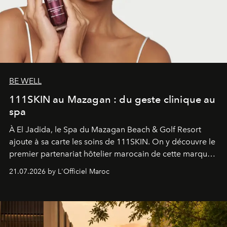
BE WELL
111SKIN au Mazagan : du geste clinique au
spa
À El Jadida, le Spa du Mazagan Beach & Golf Resort
ajoute à sa carte les soins de 111SKIN. On y découvre le
premier partenariat hôtelier marocain de cette marque
britannique, née dans un cabinet de chirurgie plastique
21.07.2026 by L'Officiel Maroc
londonien et construite depuis autour d'un actif breveté,
le complexe NAC Y2™.