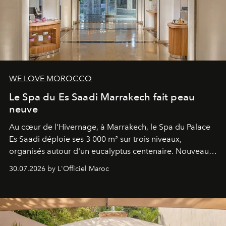
WE LOVE MOROCCO
Le Spa du Es Saadi Marrakech fait peau
neuve
Au cœur de l'Hivernage, à Marrakech, le Spa du Palace
Es Saadi déploie ses 3 000 m² sur trois niveaux,
organisés autour d'un eucalyptus centenaire. Nouveau
Lobby Bien-Être et Beauté, exclusivité mondiale en
30.07.2026 by L'Officiel Maroc
neuro-cosmétique, parcours thermal et studio dédié au
mouvement..l'adresse se refait une beauté dans son
entièreté, entre science des émotions et rituels
reposants.