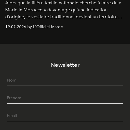
Alors que la filière textile nationale cherche à faire du «
Made in Morocco » davantage qu’une indication
d’origine, le vestiaire traditionnel devient un territoire
d’expérimentation. Avec Néo Beldi, Diamantine en
19.07.2026 by L'Officiel Maroc
révise les proportions et les usages pour l’inscrire dans
le quotidien contemporain, sans effacer la culture du
vêtement dont il procède.
Newsletter