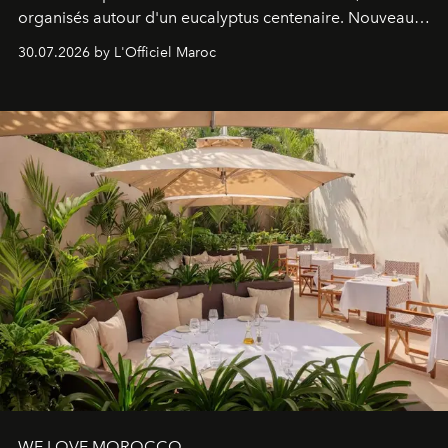
organisés autour d'un eucalyptus centenaire. Nouveau
Lobby Bien-Être et Beauté, exclusivité mondiale en
30.07.2026 by L'Officiel Maroc
neuro-cosmétique, parcours thermal et studio dédié au
mouvement..l'adresse se refait une beauté dans son
entièreté, entre science des émotions et rituels
reposants.
WE LOVE MOROCCO