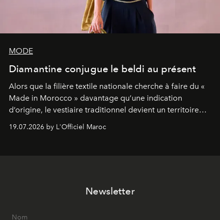
MODE
Diamantine conjugue le beldi au présent
Alors que la filière textile nationale cherche à faire du «
Made in Morocco » davantage qu’une indication
d’origine, le vestiaire traditionnel devient un territoire
d’expérimentation. Avec Néo Beldi, Diamantine en
19.07.2026 by L'Officiel Maroc
révise les proportions et les usages pour l’inscrire dans
le quotidien contemporain, sans effacer la culture du
vêtement dont il procède.
Newsletter