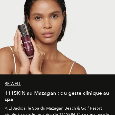
BE WELL
111SKIN au Mazagan : du geste clinique au
spa
À El Jadida, le Spa du Mazagan Beach & Golf Resort
ajoute à sa carte les soins de 111SKIN. On y découvre le