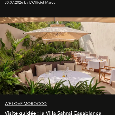
30.07.2026 by L'Officiel Maroc
neuro-cosmétique, parcours thermal et studio dédié au
mouvement..l'adresse se refait une beauté dans son
entièreté, entre science des émotions et rituels
reposants.
WE LOVE MOROCCO
Visite guidée : la Villa Sahrai Casablanca