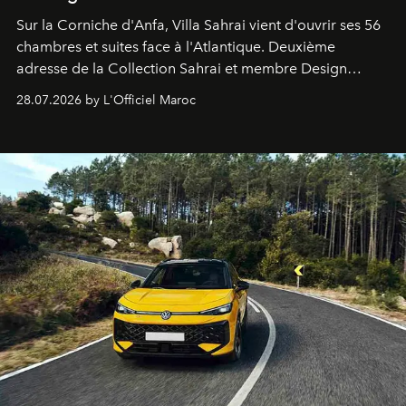
Sur la Corniche d'Anfa, Villa Sahrai vient d'ouvrir ses 56
chambres et suites face à l'Atlantique. Deuxième
adresse de la Collection Sahrai et membre Design
Hotels, ce boutique-hôtel cinq étoiles signé Christophe
28.07.2026 by L'Officiel Maroc
Pillet promet un lieu de vie complet. On y a déjeuné…
et
adoré
. Récit.