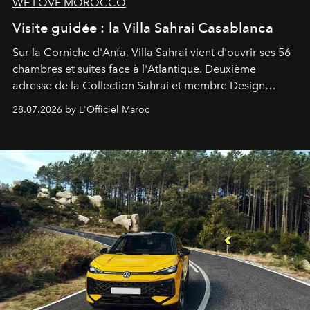
WE LOVE MOROCCO
Visite guidée : la Villa Sahrai Casablanca
Sur la Corniche d'Anfa, Villa Sahrai vient d'ouvrir ses 56
chambres et suites face à l'Atlantique. Deuxième
adresse de la Collection Sahrai et membre Design
Hotels, ce boutique-hôtel cinq étoiles signé Christophe
28.07.2026 by L'Officiel Maroc
Pillet promet un lieu de vie complet. On y a déjeuné…
et
adoré
. Récit.