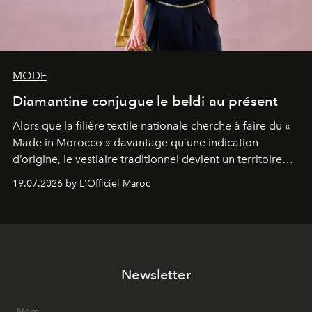
MODE
Diamantine conjugue le beldi au présent
Alors que la filière textile nationale cherche à faire du «
Made in Morocco » davantage qu’une indication
d’origine, le vestiaire traditionnel devient un territoire
d’expérimentation. Avec Néo Beldi, Diamantine en
19.07.2026 by L'Officiel Maroc
révise les proportions et les usages pour l’inscrire dans
le quotidien contemporain, sans effacer la culture du
vêtement dont il procède.
Newsletter