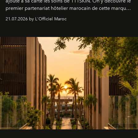
ajoute à sa carte les soins de 111SKIN. On y découvre le
premier partenariat hôtelier marocain de cette marque
britannique, née dans un cabinet de chirurgie plastique
21.07.2026 by L'Officiel Maroc
londonien et construite depuis autour d'un actif breveté,
le complexe NAC Y2™.