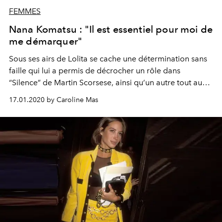
FEMMES
Nana Komatsu : "Il est essentiel pour moi de
me démarquer"
Sous ses airs de Lolita se cache une détermination sans
faille qui lui a permis de décrocher un rôle dans
“Silence” de Martin Scorsese, ainsi qu’un autre tout aussi
convoité : celui d’ambassadrice de la Maison Chanel. À
17.01.2020 by Caroline Mas
24 ans, la Japonaise Nana Komatsu, qui pose pour nous
avec le mannequin Serena Motola, est parée pour
conquérir la planète.