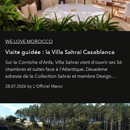
WE LOVE MOROCCO
Visite guidée : la Villa Sahrai Casablanca
Sur la Corniche d'Anfa, Villa Sahrai vient d'ouvrir ses 56
chambres et suites face à l'Atlantique. Deuxième
adresse de la Collection Sahrai et membre Design
Hotels, ce boutique-hôtel cinq étoiles signé Christophe
28.07.2026 by L'Officiel Maroc
Pillet promet un lieu de vie complet. On y a déjeuné…
et
adoré
. Récit.