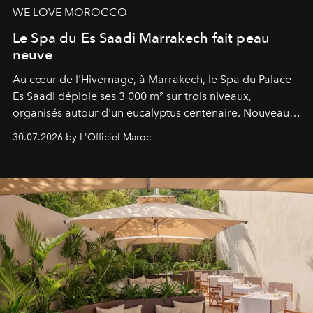
WE LOVE MOROCCO
Le Spa du Es Saadi Marrakech fait peau
neuve
Au cœur de l'Hivernage, à Marrakech, le Spa du Palace
Es Saadi déploie ses 3 000 m² sur trois niveaux,
organisés autour d'un eucalyptus centenaire. Nouveau
Lobby Bien-Être et Beauté, exclusivité mondiale en
30.07.2026 by L'Officiel Maroc
neuro-cosmétique, parcours thermal et studio dédié au
mouvement..l'adresse se refait une beauté dans son
entièreté, entre science des émotions et rituels
reposants.