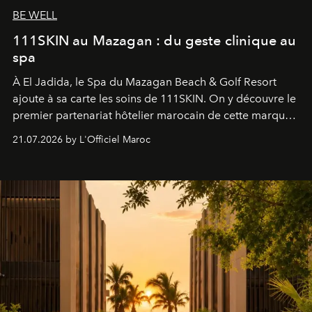
BE WELL
111SKIN au Mazagan : du geste clinique au
spa
À El Jadida, le Spa du Mazagan Beach & Golf Resort
ajoute à sa carte les soins de 111SKIN. On y découvre le
premier partenariat hôtelier marocain de cette marque
britannique, née dans un cabinet de chirurgie plastique
21.07.2026 by L'Officiel Maroc
londonien et construite depuis autour d'un actif breveté,
le complexe NAC Y2™.