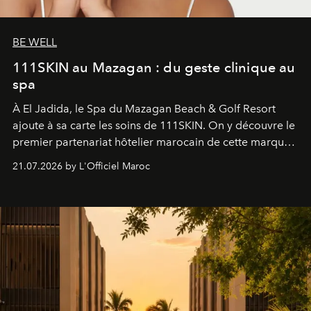
BE WELL
111SKIN au Mazagan : du geste clinique au
spa
À El Jadida, le Spa du Mazagan Beach & Golf Resort
ajoute à sa carte les soins de 111SKIN. On y découvre le
premier partenariat hôtelier marocain de cette marque
britannique, née dans un cabinet de chirurgie plastique
21.07.2026 by L'Officiel Maroc
londonien et construite depuis autour d'un actif breveté,
le complexe NAC Y2™.