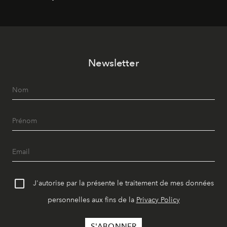
révise les proportions et les usages pour l’inscrire dans
le quotidien contemporain, sans effacer la culture du
vêtement dont il procède.
Newsletter
J'autorise par la présente le traitement de mes données
personnelles aux fins de la
Privacy Policy