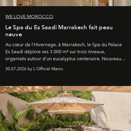
WE LOVE MOROCCO
Le Spa du Es Saadi Marrakech fait peau
neuve
Au cœur de l'Hivernage, à Marrakech, le Spa du Palace
Es Saadi déploie ses 3 000 m² sur trois niveaux,
organisés autour d'un eucalyptus centenaire. Nouveau
Lobby Bien-Être et Beauté, exclusivité mondiale en
30.07.2026 by L'Officiel Maroc
neuro-cosmétique, parcours thermal et studio dédié au
mouvement..l'adresse se refait une beauté dans son
entièreté, entre science des émotions et rituels
reposants.