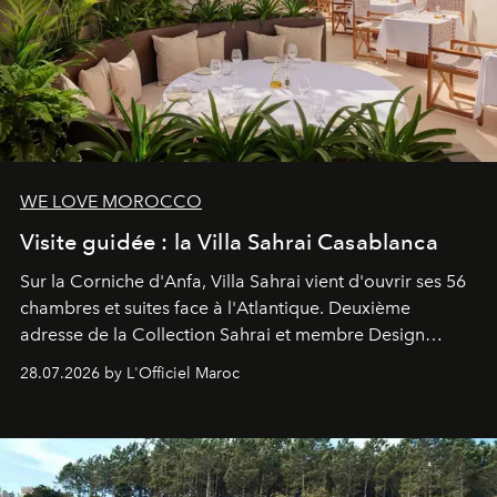
WE LOVE MOROCCO
Visite guidée : la Villa Sahrai Casablanca
Sur la Corniche d'Anfa, Villa Sahrai vient d'ouvrir ses 56
chambres et suites face à l'Atlantique. Deuxième
adresse de la Collection Sahrai et membre Design
Hotels, ce boutique-hôtel cinq étoiles signé Christophe
28.07.2026 by L'Officiel Maroc
Pillet promet un lieu de vie complet. On y a déjeuné…
et
adoré
. Récit.