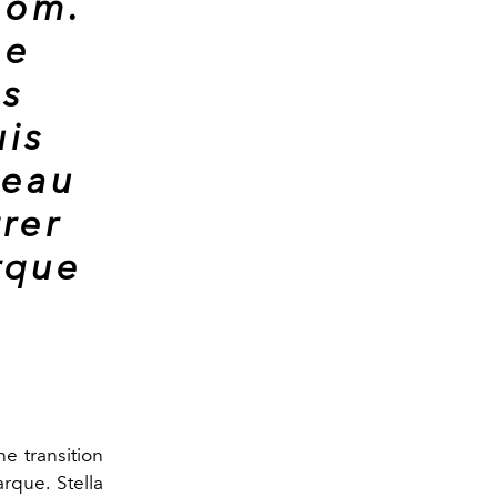
nom.
ne
ès
uis
veau
rer
rque
e transition
rque. Stella