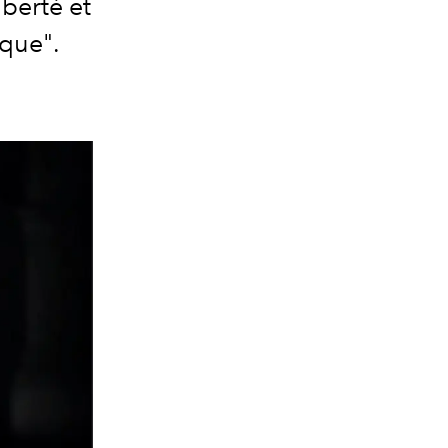
iberté et
rque".