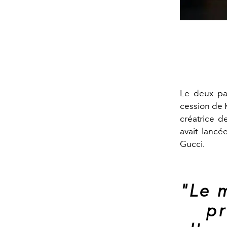
Le deux par
cession de 
créatrice d
avait lancé
Gucci.
"Le 
pr