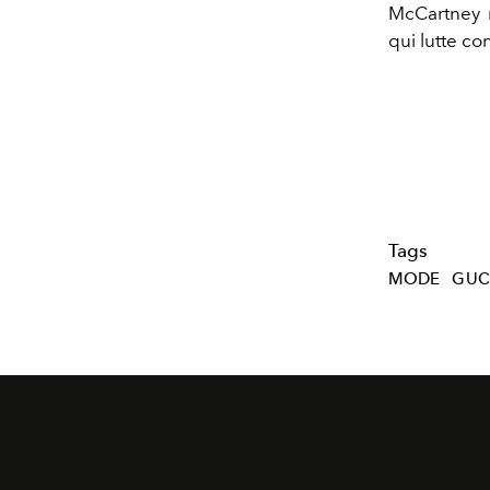
McCartney r
qui lutte co
Tags
MODE
GUC