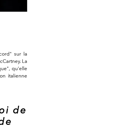
cord" sur la
cCartney. La
ue", qu'elle
on italienne
oi de
 de