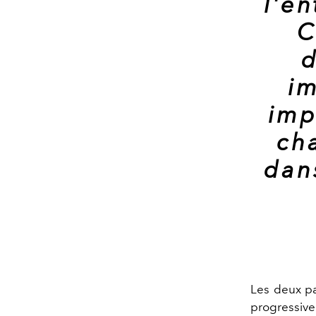
l'e
C
d
im
imp
cha
dan
Les deux pa
progressive