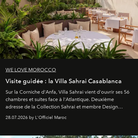
WE LOVE MOROCCO
Visite guidée : la Villa Sahrai Casablanca
Sur la Corniche d'Anfa, Villa Sahrai vient d'ouvrir ses 56
chambres et suites face à l'Atlantique. Deuxième
adresse de la Collection Sahrai et membre Design
Hotels, ce boutique-hôtel cinq étoiles signé Christophe
28.07.2026 by L'Officiel Maroc
Pillet promet un lieu de vie complet. On y a déjeuné…
et
adoré
. Récit.