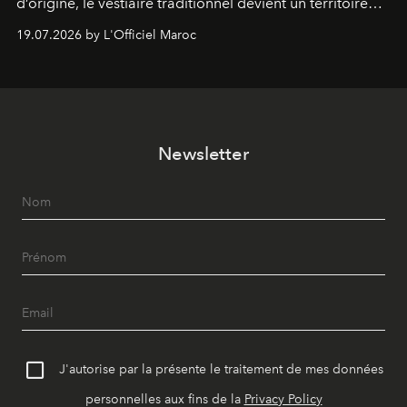
d’origine, le vestiaire traditionnel devient un territoire
d’expérimentation. Avec Néo Beldi, Diamantine en
19.07.2026 by L'Officiel Maroc
révise les proportions et les usages pour l’inscrire dans
le quotidien contemporain, sans effacer la culture du
vêtement dont il procède.
Newsletter
J'autorise par la présente le traitement de mes données
personnelles aux fins de la
Privacy Policy