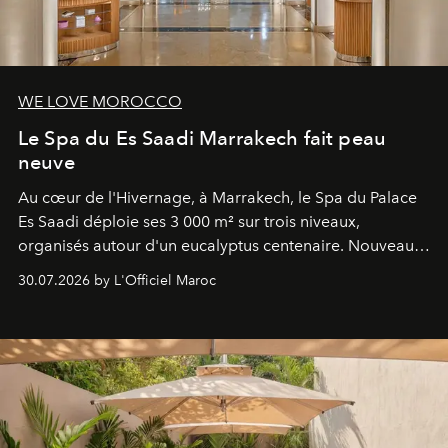
WE LOVE MOROCCO
Le Spa du Es Saadi Marrakech fait peau
neuve
Au cœur de l'Hivernage, à Marrakech, le Spa du Palace
Es Saadi déploie ses 3 000 m² sur trois niveaux,
organisés autour d'un eucalyptus centenaire. Nouveau
Lobby Bien-Être et Beauté, exclusivité mondiale en
30.07.2026 by L'Officiel Maroc
neuro-cosmétique, parcours thermal et studio dédié au
mouvement..l'adresse se refait une beauté dans son
entièreté, entre science des émotions et rituels
reposants.