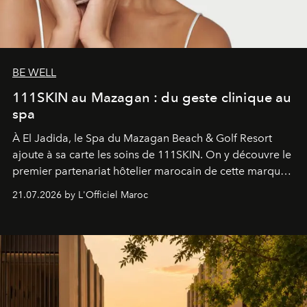
BE WELL
111SKIN au Mazagan : du geste clinique au
spa
À El Jadida, le Spa du Mazagan Beach & Golf Resort
ajoute à sa carte les soins de 111SKIN. On y découvre le
premier partenariat hôtelier marocain de cette marque
britannique, née dans un cabinet de chirurgie plastique
21.07.2026 by L'Officiel Maroc
londonien et construite depuis autour d'un actif breveté,
le complexe NAC Y2™.