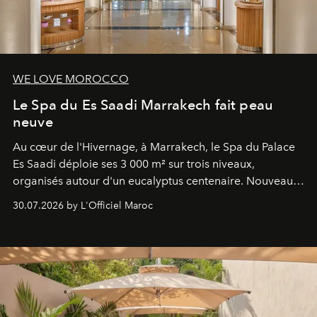
WE LOVE MOROCCO
Le Spa du Es Saadi Marrakech fait peau
neuve
Au cœur de l'Hivernage, à Marrakech, le Spa du Palace
Es Saadi déploie ses 3 000 m² sur trois niveaux,
organisés autour d'un eucalyptus centenaire. Nouveau
Lobby Bien-Être et Beauté, exclusivité mondiale en
30.07.2026 by L'Officiel Maroc
neuro-cosmétique, parcours thermal et studio dédié au
mouvement..l'adresse se refait une beauté dans son
entièreté, entre science des émotions et rituels
reposants.