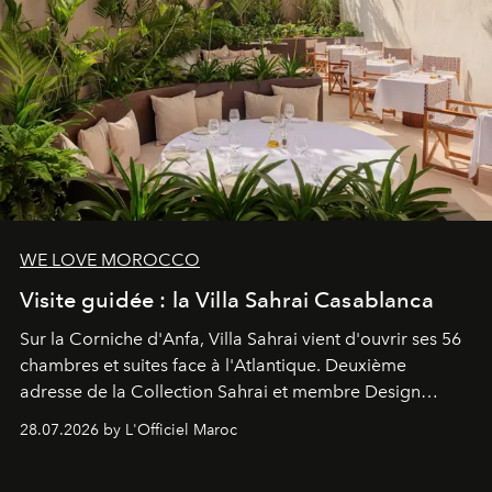
WE LOVE MOROCCO
Visite guidée : la Villa Sahrai Casablanca
Sur la Corniche d'Anfa, Villa Sahrai vient d'ouvrir ses 56
chambres et suites face à l'Atlantique. Deuxième
adresse de la Collection Sahrai et membre Design
Hotels, ce boutique-hôtel cinq étoiles signé Christophe
28.07.2026 by L'Officiel Maroc
Pillet promet un lieu de vie complet. On y a déjeuné…
et
adoré
. Récit.