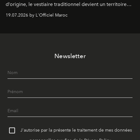
d’origine, le vestiaire traditionnel devient un territoire
d’expérimentation. Avec Néo Beldi, Diamantine en
19.07.2026 by L'Officiel Maroc
révise les proportions et les usages pour l’inscrire dans
le quotidien contemporain, sans effacer la culture du
vêtement dont il procède.
Newsletter
J'autorise par la présente le traitement de mes données