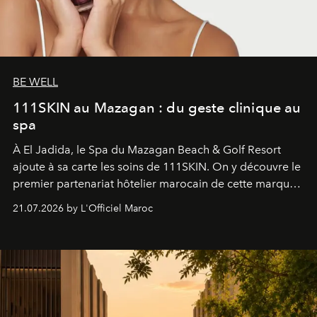
BE WELL
111SKIN au Mazagan : du geste clinique au
spa
À El Jadida, le Spa du Mazagan Beach & Golf Resort
ajoute à sa carte les soins de 111SKIN. On y découvre le
premier partenariat hôtelier marocain de cette marque
britannique, née dans un cabinet de chirurgie plastique
21.07.2026 by L'Officiel Maroc
londonien et construite depuis autour d'un actif breveté,
le complexe NAC Y2™.