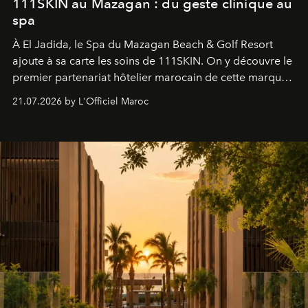
111SKIN au Mazagan : du geste clinique au
spa
À El Jadida, le Spa du Mazagan Beach & Golf Resort
ajoute à sa carte les soins de 111SKIN. On y découvre le
premier partenariat hôtelier marocain de cette marque
britannique, née dans un cabinet de chirurgie plastique
21.07.2026 by L'Officiel Maroc
londonien et construite depuis autour d'un actif breveté,
le complexe NAC Y2™.