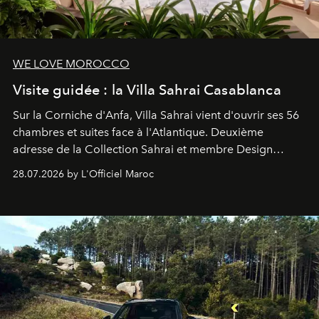
WE LOVE MOROCCO
Visite guidée : la Villa Sahrai Casablanca
Sur la Corniche d'Anfa, Villa Sahrai vient d'ouvrir ses 56
chambres et suites face à l'Atlantique. Deuxième
adresse de la Collection Sahrai et membre Design
Hotels, ce boutique-hôtel cinq étoiles signé Christophe
28.07.2026 by L'Officiel Maroc
Pillet promet un lieu de vie complet. On y a déjeuné…
et
adoré
. Récit.