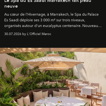
Le Spa du Es Saadi Marrakech fait peau
neuve
Au cœur de l'Hivernage, à Marrakech, le Spa du Palace
Es Saadi déploie ses 3 000 m² sur trois niveaux,
organisés autour d'un eucalyptus centenaire. Nouveau
Lobby Bien-Être et Beauté, exclusivité mondiale en
30.07.2026 by L'Officiel Maroc
neuro-cosmétique, parcours thermal et studio dédié au
mouvement..l'adresse se refait une beauté dans son
entièreté, entre science des émotions et rituels
reposants.