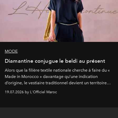
MODE
Diamantine conjugue le beldi au présent
Alors que la filière textile nationale cherche à faire du «
Made in Morocco » davantage qu’une indication
d’origine, le vestiaire traditionnel devient un territoire
d’expérimentation. Avec Néo Beldi, Diamantine en
19.07.2026 by L'Officiel Maroc
révise les proportions et les usages pour l’inscrire dans
le quotidien contemporain, sans effacer la culture du
vêtement dont il procède.