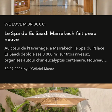
WE LOVE MOROCCO
Le Spa du Es Saadi Marrakech fait peau
neuve
Au cœur de l'Hivernage, à Marrakech, le Spa du Palace
Es Saadi déploie ses 3 000 m² sur trois niveaux,
organisés autour d'un eucalyptus centenaire. Nouveau
Lobby Bien-Être et Beauté, exclusivité mondiale en
30.07.2026 by L'Officiel Maroc
neuro-cosmétique, parcours thermal et studio dédié au
mouvement..l'adresse se refait une beauté dans son
entièreté, entre science des émotions et rituels
reposants.