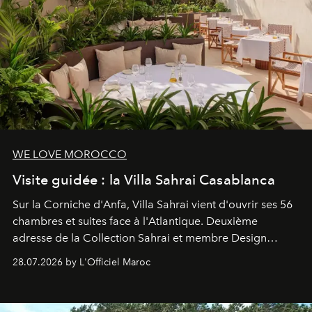
WE LOVE MOROCCO
Visite guidée : la Villa Sahrai Casablanca
Sur la Corniche d'Anfa, Villa Sahrai vient d'ouvrir ses 56
chambres et suites face à l'Atlantique. Deuxième
adresse de la Collection Sahrai et membre Design
Hotels, ce boutique-hôtel cinq étoiles signé Christophe
28.07.2026 by L'Officiel Maroc
Pillet promet un lieu de vie complet. On y a déjeuné…
et
adoré
. Récit.