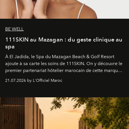
BE WELL
111SKIN au Mazagan : du geste clinique au
spa
À El Jadida, le Spa du Mazagan Beach & Golf Resort
ajoute à sa carte les soins de 111SKIN. On y découvre le
premier partenariat hôtelier marocain de cette marque
britannique, née dans un cabinet de chirurgie plastique
21.07.2026 by L'Officiel Maroc
londonien et construite depuis autour d'un actif breveté,
le complexe NAC Y2™.