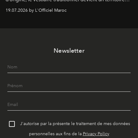
d’expérimentation. Avec Néo Beldi, Diamantine en
19.07.2026 by L'Officiel Maroc
révise les proportions et les usages pour l’inscrire dans
le quotidien contemporain, sans effacer la culture du
vêtement dont il procède.
Newsletter
J'autorise par la présente le traitement de mes données
personnelles aux fins de la
Privacy Policy