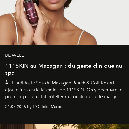
BE WELL
111SKIN au Mazagan : du geste clinique au
spa
À El Jadida, le Spa du Mazagan Beach & Golf Resort
ajoute à sa carte les soins de 111SKIN. On y découvre le
premier partenariat hôtelier marocain de cette marque
britannique, née dans un cabinet de chirurgie plastique
21.07.2026 by L'Officiel Maroc
londonien et construite depuis autour d'un actif breveté,
le complexe NAC Y2™.