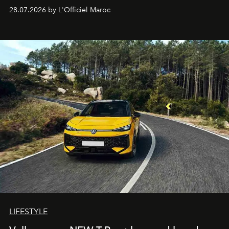
Hotels, ce boutique-hôtel cinq étoiles signé Christophe
28.07.2026 by L'Officiel Maroc
Pillet promet un lieu de vie complet. On y a déjeuné…
et
adoré
. Récit.
LIFESTYLE