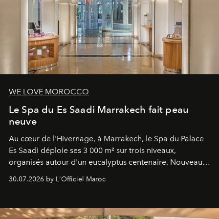
WE LOVE MOROCCO
Le Spa du Es Saadi Marrakech fait peau
neuve
Au cœur de l'Hivernage, à Marrakech, le Spa du Palace
Es Saadi déploie ses 3 000 m² sur trois niveaux,
organisés autour d'un eucalyptus centenaire. Nouveau
Lobby Bien-Être et Beauté, exclusivité mondiale en
30.07.2026 by L'Officiel Maroc
neuro-cosmétique, parcours thermal et studio dédié au
mouvement..l'adresse se refait une beauté dans son
entièreté, entre science des émotions et rituels