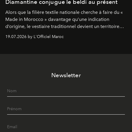
Diamantine conjugue le beldi au présent
Alors que la filière textile nationale cherche à faire du «
Made in Morocco » davantage qu’une indication
d’origine, le vestiaire traditionnel devient un territoire
d’expérimentation. Avec Néo Beldi, Diamantine en
19.07.2026 by L'Officiel Maroc
révise les proportions et les usages pour l’inscrire dans
le quotidien contemporain, sans effacer la culture du
vêtement dont il procède.
Newsletter