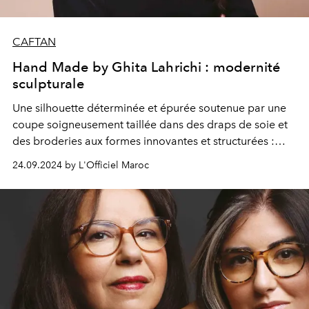
CAFTAN
Hand Made by Ghita Lahrichi : modernité
sculpturale
Une silhouette déterminée et épurée soutenue par une
coupe soigneusement taillée dans des draps de soie et
des broderies aux formes innovantes et structurées :
telle est la proposition contemporaine de la jeune
24.09.2024 by L'Officiel Maroc
créatrice qui réinvente en toute liberté ses propres
codes chaque saison. Une collection tirée de l'Intégrale
Caftan.