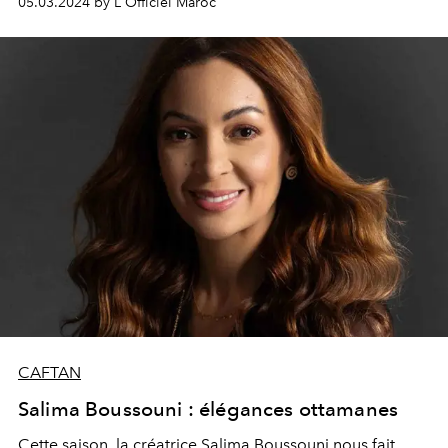
05.03.2024 by L'Officiel Maroc
broderies en volume donnent un aspect vaporeux et
délicat aux tenues et se fondent dans la matière pour
des caftans intemporels à transmettre de mère en fille.
Une collection tirée de l'Intégrale Caftan.
CAFTAN
Salima Boussouni : élégances ottamanes
Cette saison, la créatrice
Salima
Boussouni
nous fait