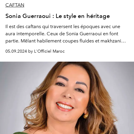
CAFTAN
Sonia Guerraoui : Le style en héritage
Il est des caftans qui traversent les époques avec une
aura intemporelle. Ceux de Sonia Guerraoui en font
partie. Mêlant habilement coupes fluides et makhzani
remis au goût du jour, ses créations incarnent
05.09.2024 by L'Officiel Maroc
le désir de perpétuer sans le dénaturer un héritage
traditionnel en l’adaptant aux tendances et aux
exigences de la mode moderne. Une collection tirée de
l'Intégrale Caftan.