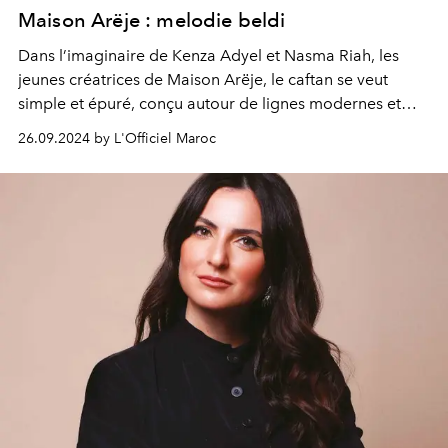
Maison Arëje : melodie beldi
Dans l’imaginaire de Kenza Adyel et Nasma Riah, les
jeunes créatrices de Maison Arëje, le caftan se veut
simple et épuré, conçu autour de lignes modernes et
d’un travail minutieux. Au cœur de cette collection, tirée
26.09.2024 by L'Officiel Maroc
de l'Intégrale Caftan, elles nous transportent dans un
univers mêlant romantisme et sophistication où les
formes contemporaines et le travail de maâlem se
marient harmonieusement, créant une douce mélodie
visuelle.