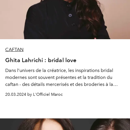
CAFTAN
Ghita Lahrichi : bridal love
Dans l’univers de la créatrice, les inspirations bridal
modernes sont souvent présentes et la tradition du
caftan - des détails mercerisés et des broderies à la
marocaine- toujours représentée. Cet hiver, la collection
20.03.2024 by L'Officiel Maroc
de Hand Made ne déroge pas à la règle : une
réinterprétation modernisée et toujours très romantique
du caftan que l’on veut à tout prix porter, tirée de
l'Intégrale Caftan.