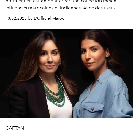
portaient en caftan pour créer une collection mêlant
influences marocaines et indiennes. Avec des tissus
chatoyants, des motifs délicats et de riches broderies,
18.02.2025 by L'Officiel Maroc
elle revisite l’élégance des années 70 et 80, marquée par
les échanges avec l’Inde. Le tout est sublimé par des
coupes minimalistes et structurées, offrant un équilibre
parfait entre raffinement et nostalgie. Une collection
tirée de l'Intégrale Caftan.
CAFTAN