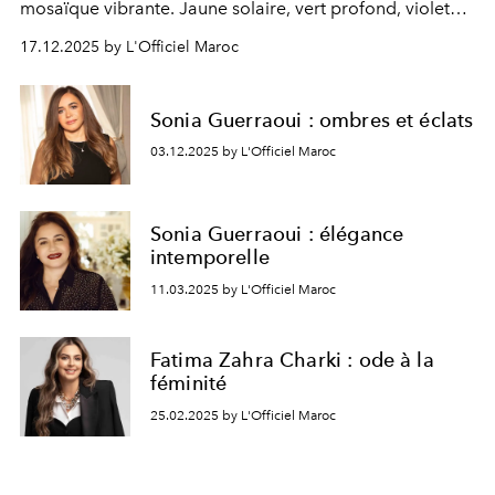
mosaïque vibrante. Jaune solaire, vert profond, violet
royal ou bleu azur, chaque couleur affirme sa force,
17.12.2025 by L'Officiel Maroc
jouant avec les perspectives, les matières et l’énergie de
l’extérieur. Entre élégance patrimoniale et audace
contemporaine, ces silhouettes composent un tableau
Sonia Guerraoui : ombres et éclats
color block, où tradition et modernité dialoguent en
03.12.2025 by L'Officiel Maroc
pleine lumière.
Sonia Guerraoui : élégance
intemporelle
11.03.2025 by L'Officiel Maroc
Fatima Zahra Charki : ode à la
féminité
25.02.2025 by L'Officiel Maroc