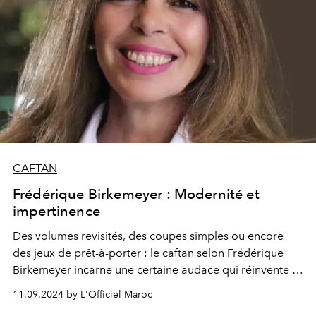
CAFTAN
Frédérique Birkemeyer : Modernité et
impertinence
Des volumes revisités, des coupes simples ou encore
des jeux de prêt-à-porter : le caftan selon Frédérique
Birkemeyer incarne une certaine audace qui réinvente le
style beldi avec modernité autour de pièces à porter en
11.09.2024 by L'Officiel Maroc
toute circonstance.
Une collection tirée de l'Intégrale