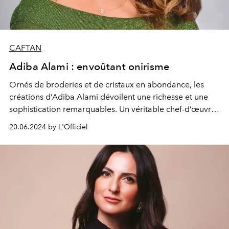
CAFTAN
Adiba Alami : envoûtant onirisme
Ornés de broderies et de cristaux en abondance, les
créations
d’Adiba
Alami dévoilent une richesse et une
sophistication remarquables. Un véritable chef-d’œuvre
de style et de savoir-faire que l’on aime porter avec
20.06.2024 by L'Officiel
fierté aux quatre coins du globe. Une collection tirée de
l'Intégrale Caftan.