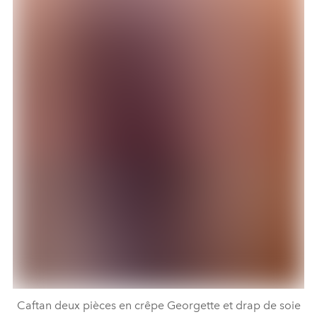
Caftan deux pièces en crêpe Georgette et drap de soie