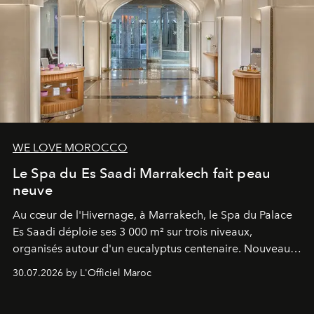
WE LOVE MOROCCO
Le Spa du Es Saadi Marrakech fait peau
neuve
Au cœur de l'Hivernage, à Marrakech, le Spa du Palace
Es Saadi déploie ses 3 000 m² sur trois niveaux,
organisés autour d'un eucalyptus centenaire. Nouveau
Lobby Bien-Être et Beauté, exclusivité mondiale en
30.07.2026 by L'Officiel Maroc
neuro-cosmétique, parcours thermal et studio dédié au
mouvement..l'adresse se refait une beauté dans son