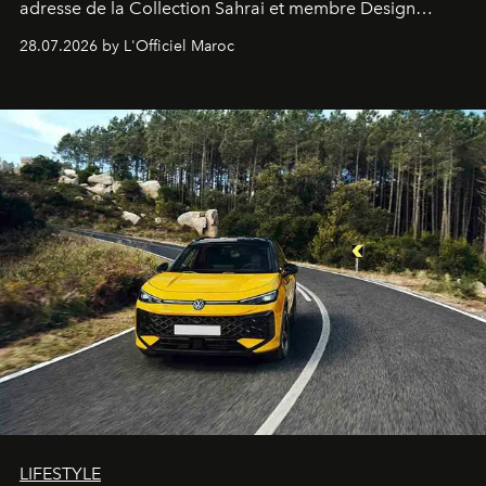
adresse de la Collection Sahrai et membre Design
Hotels, ce boutique-hôtel cinq étoiles signé Christophe
28.07.2026 by L'Officiel Maroc
Pillet promet un lieu de vie complet. On y a déjeuné…
et
adoré
. Récit.
LIFESTYLE