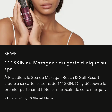
BE WELL
111SKIN au Mazagan : du geste clinique au
spa
À El Jadida, le Spa du Mazagan Beach & Golf Resort
ajoute à sa carte les soins de 111SKIN. On y découvre le
premier partenariat hôtelier marocain de cette marque
britannique, née dans un cabinet de chirurgie plastique
21.07.2026 by L'Officiel Maroc
londonien et construite depuis autour d'un actif breveté,
le complexe NAC Y2™.