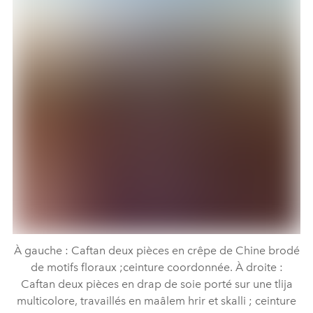
À gauche : Caftan deux pièces en crêpe de Chine brodé
de motifs floraux ;ceinture coordonnée. À droite :
Caftan deux pièces en drap de soie porté sur une tlija
multicolore, travaillés en maâlem hrir et skalli ; ceinture