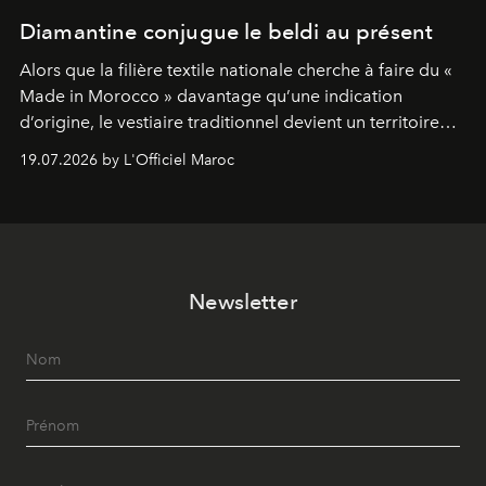
Diamantine conjugue le beldi au présent
Alors que la filière textile nationale cherche à faire du «
Made in Morocco » davantage qu’une indication
d’origine, le vestiaire traditionnel devient un territoire
d’expérimentation. Avec Néo Beldi, Diamantine en
19.07.2026 by L'Officiel Maroc
révise les proportions et les usages pour l’inscrire dans
le quotidien contemporain, sans effacer la culture du
vêtement dont il procède.
Newsletter