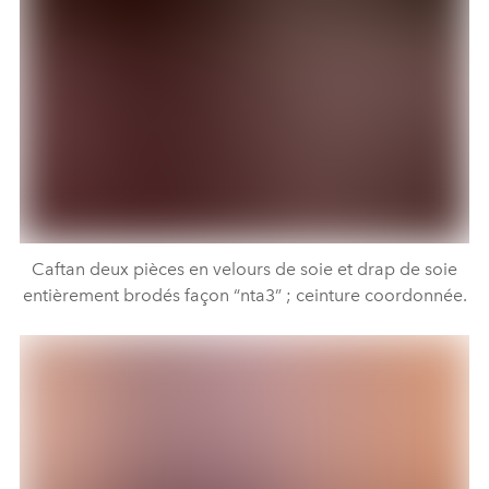
Caftan deux pièces en velours de soie et drap de soie
entièrement brodés façon “nta3” ; ceinture coordonnée.