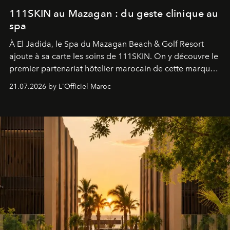
111SKIN au Mazagan : du geste clinique au
spa
À El Jadida, le Spa du Mazagan Beach & Golf Resort
ajoute à sa carte les soins de 111SKIN. On y découvre le
premier partenariat hôtelier marocain de cette marque
britannique, née dans un cabinet de chirurgie plastique
21.07.2026 by L'Officiel Maroc
londonien et construite depuis autour d'un actif breveté,
le complexe NAC Y2™.