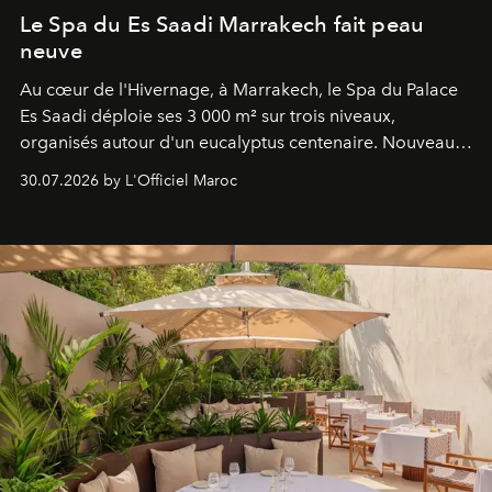
Le Spa du Es Saadi Marrakech fait peau
neuve
Au cœur de l'Hivernage, à Marrakech, le Spa du Palace
Es Saadi déploie ses 3 000 m² sur trois niveaux,
organisés autour d'un eucalyptus centenaire. Nouveau
Lobby Bien-Être et Beauté, exclusivité mondiale en
30.07.2026 by L'Officiel Maroc
neuro-cosmétique, parcours thermal et studio dédié au
mouvement..l'adresse se refait une beauté dans son
entièreté, entre science des émotions et rituels
reposants.