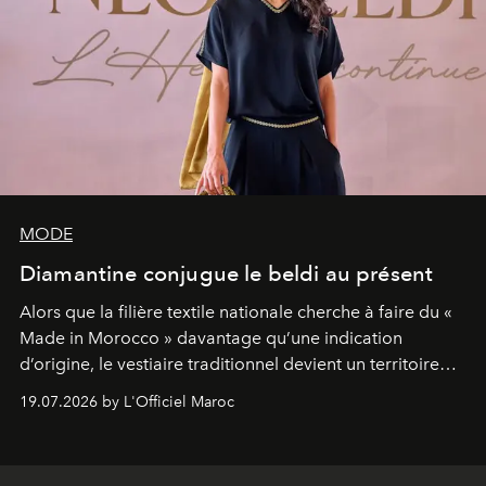
MODE
Diamantine conjugue le beldi au présent
Alors que la filière textile nationale cherche à faire du «
Made in Morocco » davantage qu’une indication
d’origine, le vestiaire traditionnel devient un territoire
d’expérimentation. Avec Néo Beldi, Diamantine en
19.07.2026 by L'Officiel Maroc
révise les proportions et les usages pour l’inscrire dans
le quotidien contemporain, sans effacer la culture du
vêtement dont il procède.