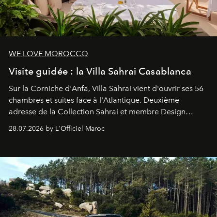
WE LOVE MOROCCO
Visite guidée : la Villa Sahrai Casablanca
Sur la Corniche d'Anfa, Villa Sahrai vient d'ouvrir ses 56
chambres et suites face à l'Atlantique. Deuxième
adresse de la Collection Sahrai et membre Design
Hotels, ce boutique-hôtel cinq étoiles signé Christophe
28.07.2026 by L'Officiel Maroc
Pillet promet un lieu de vie complet. On y a déjeuné…
et
adoré
. Récit.