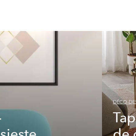
DÉCO-DE
-
Tap
 sieste
de 