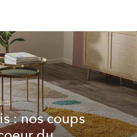
SIGN
is : nos coups
coeur du