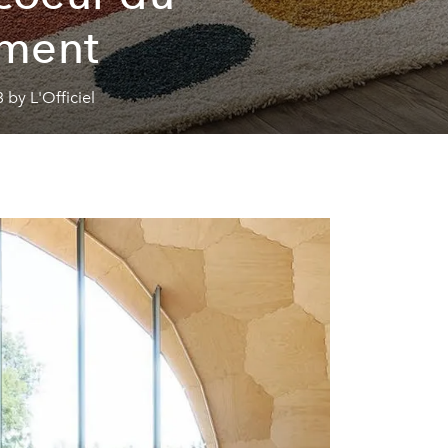
ment
 by L'Officiel