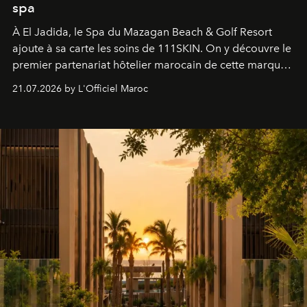
spa
À El Jadida, le Spa du Mazagan Beach & Golf Resort
ajoute à sa carte les soins de 111SKIN. On y découvre le
premier partenariat hôtelier marocain de cette marque
britannique, née dans un cabinet de chirurgie plastique
21.07.2026 by L'Officiel Maroc
londonien et construite depuis autour d'un actif breveté,
le complexe NAC Y2™.