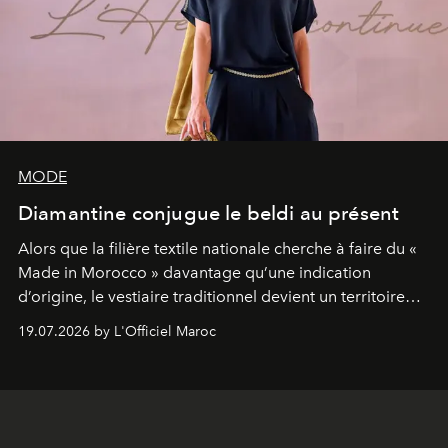
MODE
Diamantine conjugue le beldi au présent
Alors que la filière textile nationale cherche à faire du «
Made in Morocco » davantage qu’une indication
d’origine, le vestiaire traditionnel devient un territoire
d’expérimentation. Avec Néo Beldi, Diamantine en
19.07.2026 by L'Officiel Maroc
révise les proportions et les usages pour l’inscrire dans
le quotidien contemporain, sans effacer la culture du
vêtement dont il procède.