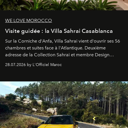
WE LOVE MOROCCO
Visite guidée : la Villa Sahrai Casablanca
Sur la Corniche d'Anfa, Villa Sahrai vient d'ouvrir ses 56
chambres et suites face à l'Atlantique. Deuxième
adresse de la Collection Sahrai et membre Design
Hotels, ce boutique-hôtel cinq étoiles signé Christophe
28.07.2026 by L'Officiel Maroc
Pillet promet un lieu de vie complet. On y a déjeuné…
et
adoré
. Récit.