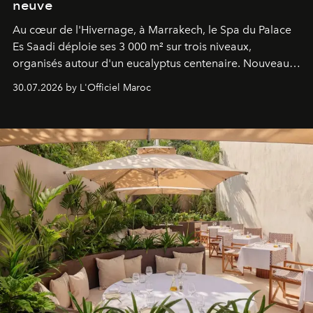
neuve
Au cœur de l'Hivernage, à Marrakech, le Spa du Palace
Es Saadi déploie ses 3 000 m² sur trois niveaux,
organisés autour d'un eucalyptus centenaire. Nouveau
Lobby Bien-Être et Beauté, exclusivité mondiale en
30.07.2026 by L'Officiel Maroc
neuro-cosmétique, parcours thermal et studio dédié au
mouvement..l'adresse se refait une beauté dans son
entièreté, entre science des émotions et rituels
reposants.