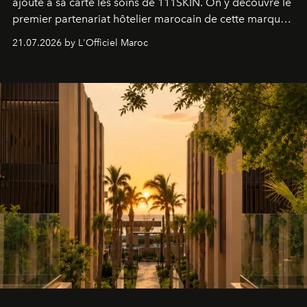
ajoute à sa carte les soins de 111SKIN. On y découvre le
premier partenariat hôtelier marocain de cette marque
britannique, née dans un cabinet de chirurgie plastique
21.07.2026 by L'Officiel Maroc
londonien et construite depuis autour d'un actif breveté,
le complexe NAC Y2™.