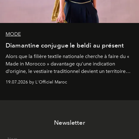
MODE
Diamantine conjugue le beldi au présent
Alors que la filière textile nationale cherche à faire du «
Made in Morocco » davantage qu’une indication
d’origine, le vestiaire traditionnel devient un territoire
d’expérimentation. Avec Néo Beldi, Diamantine en
19.07.2026 by L'Officiel Maroc
révise les proportions et les usages pour l’inscrire dans
le quotidien contemporain, sans effacer la culture du
vêtement dont il procède.
Newsletter