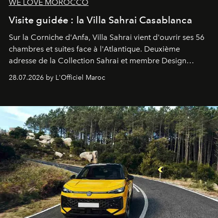
WE LOVE MOROCCO
Visite guidée : la Villa Sahrai Casablanca
Sur la Corniche d'Anfa, Villa Sahrai vient d'ouvrir ses 56
chambres et suites face à l'Atlantique. Deuxième
adresse de la Collection Sahrai et membre Design
Hotels, ce boutique-hôtel cinq étoiles signé Christophe
28.07.2026 by L'Officiel Maroc
Pillet promet un lieu de vie complet. On y a déjeuné…
et
adoré
. Récit.