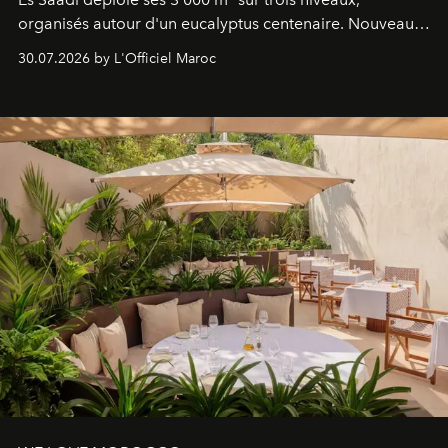
organisés autour d'un eucalyptus centenaire. Nouveau
Lobby Bien-Être et Beauté, exclusivité mondiale en
30.07.2026 by L'Officiel Maroc
neuro-cosmétique, parcours thermal et studio dédié au
mouvement..l'adresse se refait une beauté dans son
entièreté, entre science des émotions et rituels
reposants.