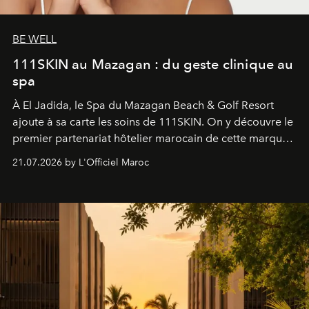
BE WELL
111SKIN au Mazagan : du geste clinique au
spa
À El Jadida, le Spa du Mazagan Beach & Golf Resort
ajoute à sa carte les soins de 111SKIN. On y découvre le
premier partenariat hôtelier marocain de cette marque
britannique, née dans un cabinet de chirurgie plastique
21.07.2026 by L'Officiel Maroc
londonien et construite depuis autour d'un actif breveté,
le complexe NAC Y2™.