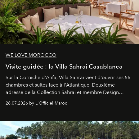
WE LOVE MOROCCO
Visite guidée : la Villa Sahrai Casablanca
Sur la Corniche d'Anfa, Villa Sahrai vient d'ouvrir ses 56
chambres et suites face à l'Atlantique. Deuxième
adresse de la Collection Sahrai et membre Design
Hotels, ce boutique-hôtel cinq étoiles signé Christophe
28.07.2026 by L'Officiel Maroc
Pillet promet un lieu de vie complet. On y a déjeuné…
et
adoré
. Récit.