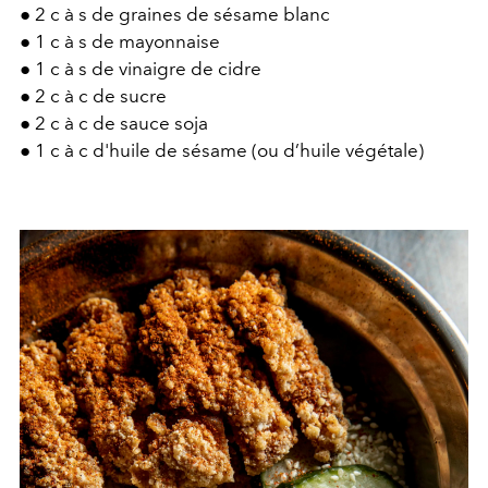
●
2 c à s de graines de sésame blanc
●
1 c à s de mayonnaise
●
1 c à s de vinaigre de cidre
●
2 c à c de sucre
●
2 c à c de sauce soja
●
1 c à c d'huile de sésame (ou d’huile végétale)