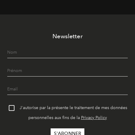
révise les proportions et les usages pour l’inscrire dans
le quotidien contemporain, sans effacer la culture du
vêtement dont il procède.
Newsletter
J'autorise par la présente le traitement de mes données
personnelles aux fins de la
Privacy Policy