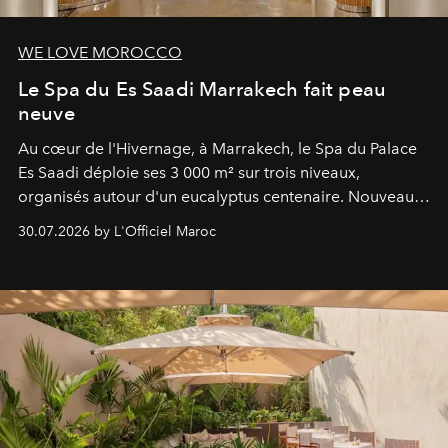
WE LOVE MOROCCO
Le Spa du Es Saadi Marrakech fait peau
neuve
Au cœur de l'Hivernage, à Marrakech, le Spa du Palace
Es Saadi déploie ses 3 000 m² sur trois niveaux,
organisés autour d'un eucalyptus centenaire. Nouveau
Lobby Bien-Être et Beauté, exclusivité mondiale en
30.07.2026 by L'Officiel Maroc
neuro-cosmétique, parcours thermal et studio dédié au
mouvement..l'adresse se refait une beauté dans son
entièreté, entre science des émotions et rituels
reposants.