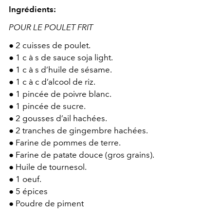
Ingrédients:
POUR LE POULET FRIT
●
2 cuisses de poulet.
●
1 c à s de sauce soja light.
●
1 c à s d’huile de sésame.
●
1 c à c d’alcool de riz.
●
1 pincée de poivre blanc.
●
1 pincée de sucre.
●
2 gousses d’ail hachées.
●
2 tranches de gingembre hachées.
●
Farine de pommes de terre.
●
Farine de patate douce (gros grains).
●
Huile de tournesol.
●
1 oeuf.
●
5 épices
●
Poudre de piment