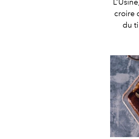
L’Usine
croire 
du ti