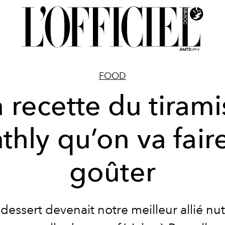
FOOD
a recette du tirami
thly qu’on va fair
goûter
e dessert devenait notre meilleur allié nut