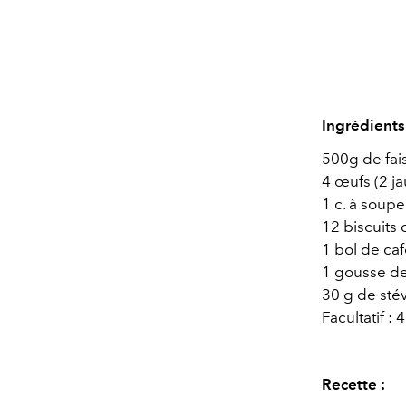
Ingrédients
500g de fai
4 œufs (2 ja
1 c. à soup
12 biscuits 
1 bol de ca
1 gousse de
30 g de stév
Facultatif :
Recette :