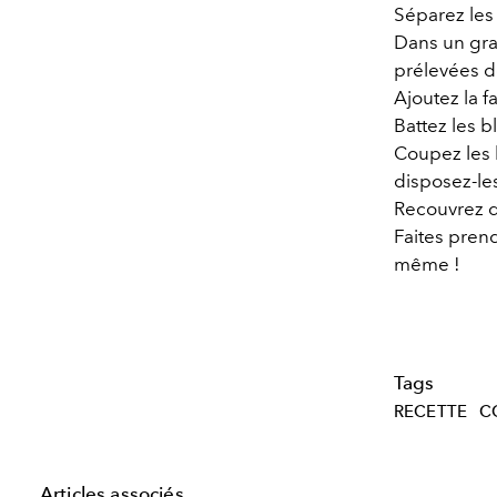
Séparez les
Dans un gran
prélevées d
Ajoutez la f
Battez les b
Coupez les b
disposez-les
Recouvrez d
Faites pren
même !
Tags
RECETTE
C
Articles associés