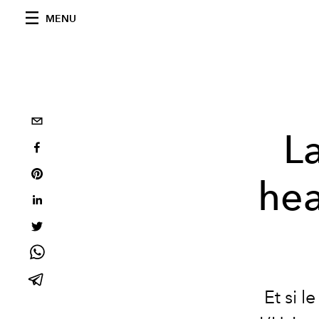
MENU
L
hea
Et si l