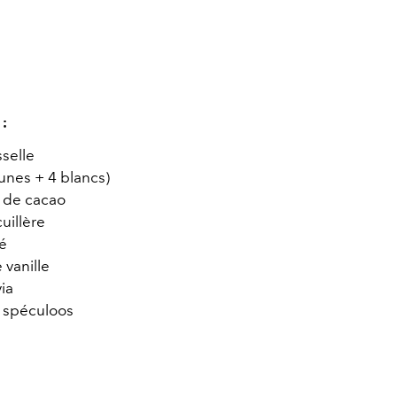
 :
sselle
unes + 4 blancs)
e de cacao
cuillère
fé
 vanille
ia
 4 spéculoos