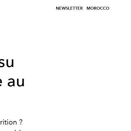
NEWSLETTER
MOROCCO
su
e au
rition ?