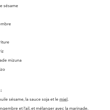
de sésame
embre
riture
riz
lade mizuna
izo
:
uile sésame, la sauce soja et le
miel
.
ngembre et l’ail, et mélanger avec la marinade.