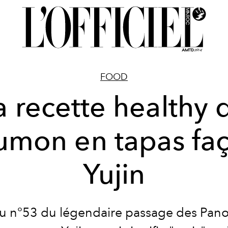
FOOD
a recette healthy 
umon en tapas fa
Yujin
u n°53 du légendaire passage des Pan