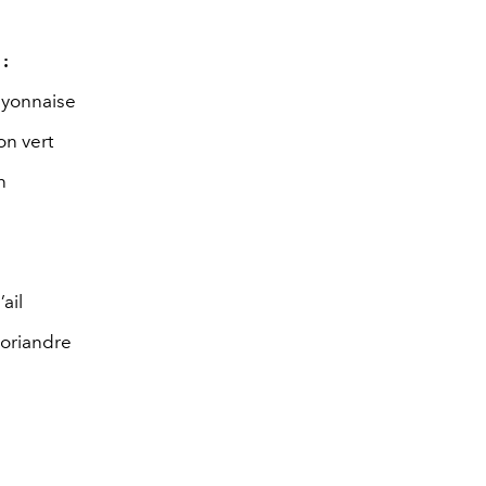
 :
yonnaise
on vert
n
ail
coriandre