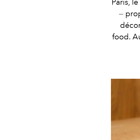
Paris, l
— pro
décon
food. Au