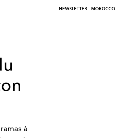
NEWSLETTER
MOROCCO
du
çon
oramas à