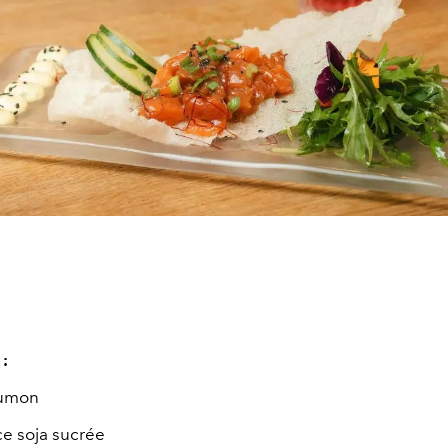
 :
umon
e soja sucrée