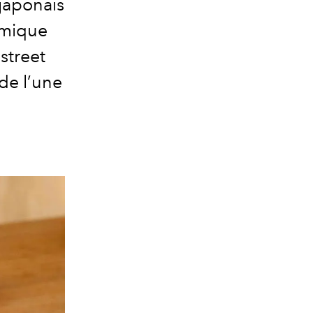
 japonais
omique
street
 de l’une