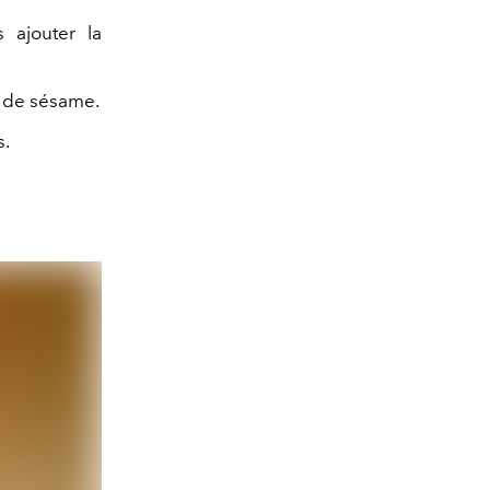
 ajouter la
e de sésame.
s.