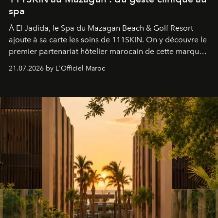
spa
À El Jadida, le Spa du Mazagan Beach & Golf Resort
ajoute à sa carte les soins de 111SKIN. On y découvre le
premier partenariat hôtelier marocain de cette marque
britannique, née dans un cabinet de chirurgie plastique
21.07.2026 by L'Officiel Maroc
londonien et construite depuis autour d'un actif breveté,
le complexe NAC Y2™.