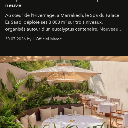
neuve
Au cœur de l'Hivernage, à Marrakech, le Spa du Palace
Es Saadi déploie ses 3 000 m² sur trois niveaux,
organisés autour d'un eucalyptus centenaire. Nouveau
Lobby Bien-Être et Beauté, exclusivité mondiale en
30.07.2026 by L'Officiel Maroc
neuro-cosmétique, parcours thermal et studio dédié au
mouvement..l'adresse se refait une beauté dans son
entièreté, entre science des émotions et rituels
reposants.