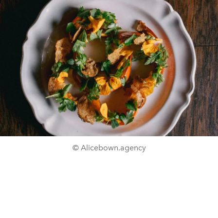
© Alicebown.agency