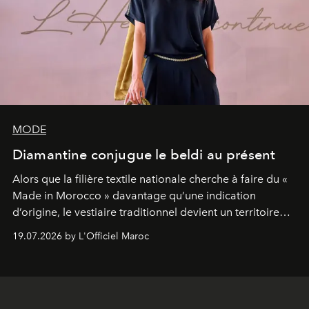
MODE
Diamantine conjugue le beldi au présent
Alors que la filière textile nationale cherche à faire du «
Made in Morocco » davantage qu’une indication
d’origine, le vestiaire traditionnel devient un territoire
d’expérimentation. Avec Néo Beldi, Diamantine en
19.07.2026 by L'Officiel Maroc
révise les proportions et les usages pour l’inscrire dans
le quotidien contemporain, sans effacer la culture du
vêtement dont il procède.