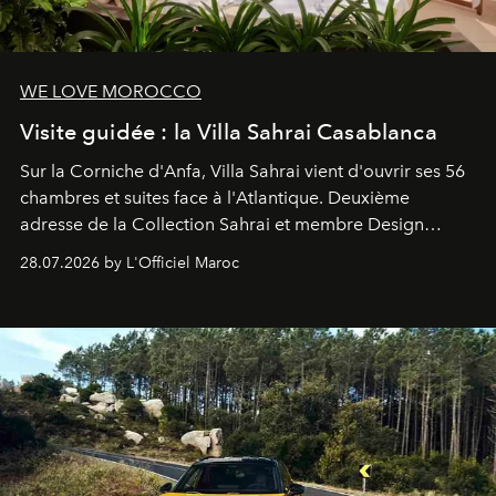
WE LOVE MOROCCO
Visite guidée : la Villa Sahrai Casablanca
Sur la Corniche d'Anfa, Villa Sahrai vient d'ouvrir ses 56
chambres et suites face à l'Atlantique. Deuxième
adresse de la Collection Sahrai et membre Design
Hotels, ce boutique-hôtel cinq étoiles signé Christophe
28.07.2026 by L'Officiel Maroc
Pillet promet un lieu de vie complet. On y a déjeuné…
et
adoré
. Récit.