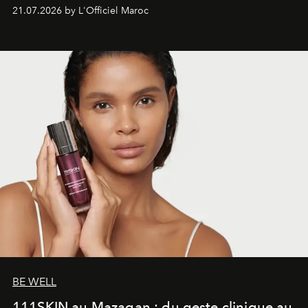
économe. à n’en pas douter, le nouveau C5 Aircross a
21.07.2026 by L'Officiel Maroc
gagné en maturité.
BE WELL
111SKIN au Mazagan : du geste clinique au