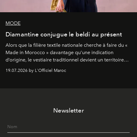
MODE
Diamantine conjugue le beldi au présent
Alors que la filière textile nationale cherche à faire du «
Made in Morocco » davantage qu’une indication
d’origine, le vestiaire traditionnel devient un territoire
d’expérimentation. Avec Néo Beldi, Diamantine en
19.07.2026 by L'Officiel Maroc
révise les proportions et les usages pour l’inscrire dans
le quotidien contemporain, sans effacer la culture du
vêtement dont il procède.
Newsletter