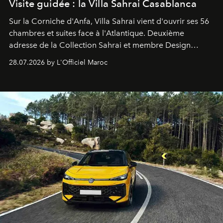
Visite guidée : la Villa Sahrai Casablanca
Sur la Corniche d'Anfa, Villa Sahrai vient d'ouvrir ses 56
chambres et suites face à l'Atlantique. Deuxième
adresse de la Collection Sahrai et membre Design
Hotels, ce boutique-hôtel cinq étoiles signé Christophe
28.07.2026 by L'Officiel Maroc
Pillet promet un lieu de vie complet. On y a déjeuné…
et
adoré
. Récit.