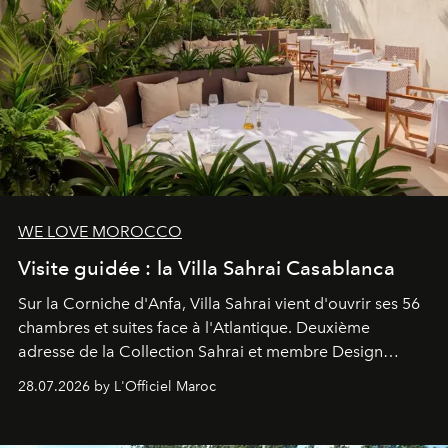
WE LOVE MOROCCO
Visite guidée : la Villa Sahrai Casablanca
Sur la Corniche d'Anfa, Villa Sahrai vient d'ouvrir ses 56
chambres et suites face à l'Atlantique. Deuxième
adresse de la Collection Sahrai et membre Design
Hotels, ce boutique-hôtel cinq étoiles signé Christophe
28.07.2026 by L'Officiel Maroc
Pillet promet un lieu de vie complet. On y a déjeuné…
et
adoré
. Récit.