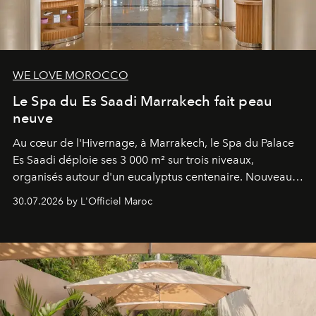
WE LOVE MOROCCO
Le Spa du Es Saadi Marrakech fait peau
neuve
Au cœur de l'Hivernage, à Marrakech, le Spa du Palace
Es Saadi déploie ses 3 000 m² sur trois niveaux,
organisés autour d'un eucalyptus centenaire. Nouveau
Lobby Bien-Être et Beauté, exclusivité mondiale en
30.07.2026 by L'Officiel Maroc
neuro-cosmétique, parcours thermal et studio dédié au
mouvement..l'adresse se refait une beauté dans son
entièreté, entre science des émotions et rituels
reposants.