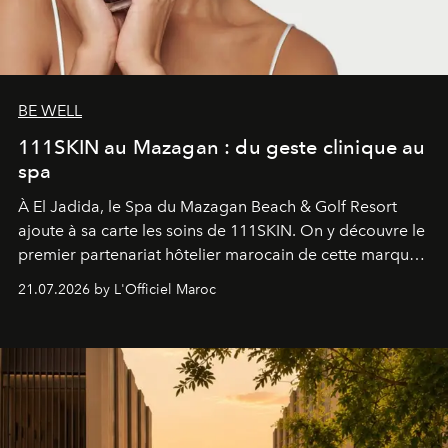
BE WELL
111SKIN au Mazagan : du geste clinique au
spa
À El Jadida, le Spa du Mazagan Beach & Golf Resort
ajoute à sa carte les soins de 111SKIN. On y découvre le
premier partenariat hôtelier marocain de cette marque
britannique, née dans un cabinet de chirurgie plastique
21.07.2026 by L'Officiel Maroc
londonien et construite depuis autour d'un actif breveté,
le complexe NAC Y2™.