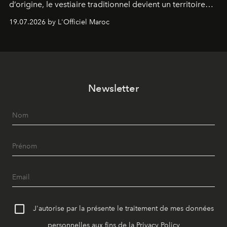
d’origine, le vestiaire traditionnel devient un territoire
d’expérimentation. Avec Néo Beldi, Diamantine en
19.07.2026 by L'Officiel Maroc
révise les proportions et les usages pour l’inscrire dans
le quotidien contemporain, sans effacer la culture du
vêtement dont il procède.
Newsletter
J'autorise par la présente le traitement de mes données
personnelles aux fins de la
Privacy Policy