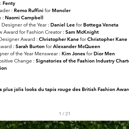
:
Fenty
ader :
Remo Ruffini
for
Moncler
 :
Naomi Campbell
 Designer of the Year :
Daniel Lee
for
Bottega Veneta
ow Award for Fashion Creator :
Sam McKnight
Designer Award :
Christopher Kane
for
Christopher Kane
Award :
Sarah Burton
for
Alexander McQueen
igner of the Year Menswear :
Kim Jones
for
Dior Men
ositive Change :
Signatories of the Fashion Industry Charte
ion
s plus jolis looks du tapis rouge des British Fashion Awar
1
/
21