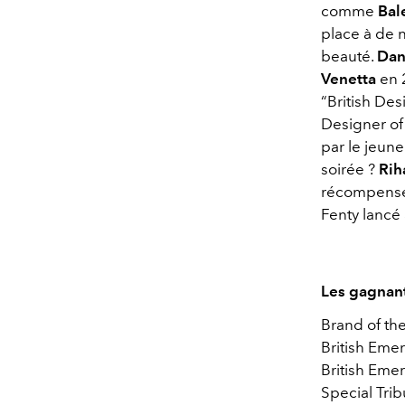
comme
Bal
place à de 
beauté.
Dan
Venetta
en 
“British De
Designer of 
par le jeune
soirée ?
Rih
récompens
Fenty lancé
Les gagnant
Brand of the
British Eme
British Em
Special Trib