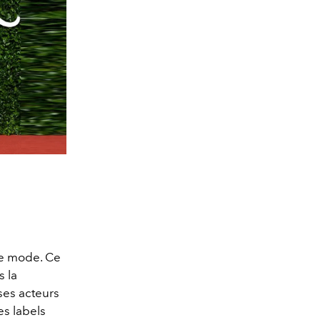
re mode. Ce
s la
ses acteurs
es labels