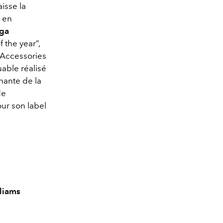
aisse la
 en
ga
 the year”,
“Accessories
uable réalisé
nante de la
de
ur son label
liams