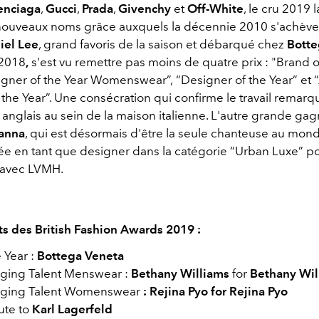
enciaga
,
Gucci
,
Prada
,
Givenchy
et
Off-White
, le cru 2019 l
nouveaux noms grâce auxquels la décennie 2010 s'achève
iel Lee
, grand favoris de la saison et débarqué chez
Botte
2018
,
s'est vu remettre pas moins de quatre prix : "Brand of
signer of the Year Womenswear”,
“Designer of the Year”
et 
the Year”. Une consécration qui confirme le travail remarq
 anglais au sein de la maison italienne. L'autre grande gag
anna
, qui est désormais d'être la seule chanteuse au mon
ée
en tant que designer dans la catégorie “Urban Luxe” po
 avec LVMH.
s des British Fashion Awards 2019 :
 Year :
Bottega Veneta
rging Talent Menswear :
Bethany Williams
for
Bethany Wil
erging Talent Womenswear
: Rejina Pyo for Rejina Pyo
ute to
Karl Lagerfeld