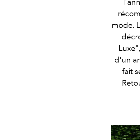
l'an
récomp
mode. L
décro
Luxe"
d'un an
fait 
Retou