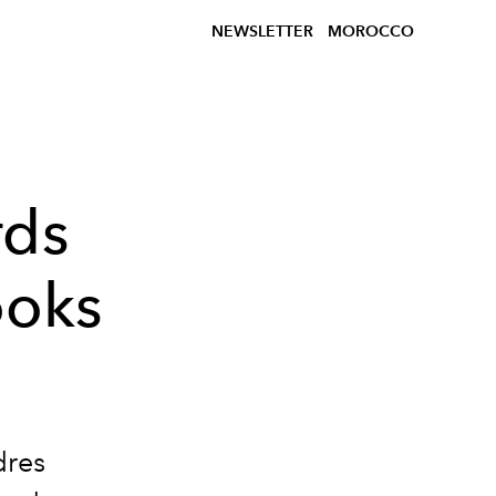
NEWSLETTER
MOROCCO
rds
ooks
dres