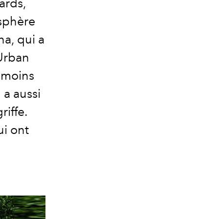
ards,
 sphère
a, qui a
"Urban
 moins
 a aussi
riffe.
ui ont