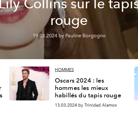
Lily Collins sur le tapi
rouge
19.03.2024 by Pauline Borgogno
HOMMES
Oscars 2024 : les
r
hommes les mieux
s
habillés du tapis rouge
13.03.2024 by Trinidad Alamos