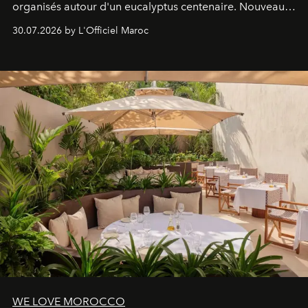
organisés autour d'un eucalyptus centenaire. Nouveau
Lobby Bien-Être et Beauté, exclusivité mondiale en
30.07.2026 by L'Officiel Maroc
neuro-cosmétique, parcours thermal et studio dédié au
mouvement..l'adresse se refait une beauté dans son
entièreté, entre science des émotions et rituels
reposants.
WE LOVE MOROCCO