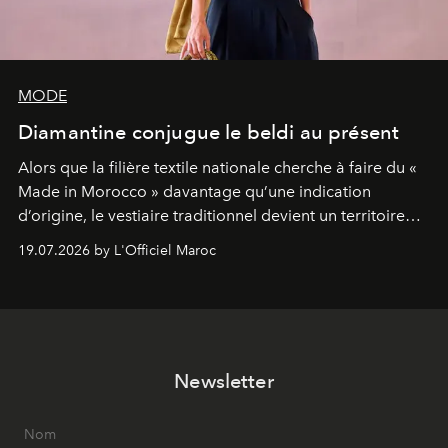
MODE
Diamantine conjugue le beldi au présent
Alors que la filière textile nationale cherche à faire du «
Made in Morocco » davantage qu’une indication
d’origine, le vestiaire traditionnel devient un territoire
d’expérimentation. Avec Néo Beldi, Diamantine en
19.07.2026 by L'Officiel Maroc
révise les proportions et les usages pour l’inscrire dans
le quotidien contemporain, sans effacer la culture du
vêtement dont il procède.
Newsletter