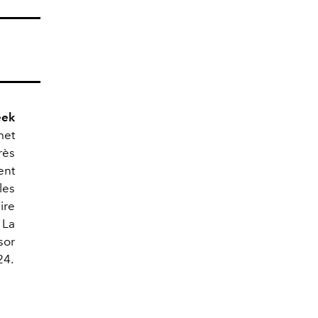
eek
met
près
ent
les
ire
 La
sor
24.