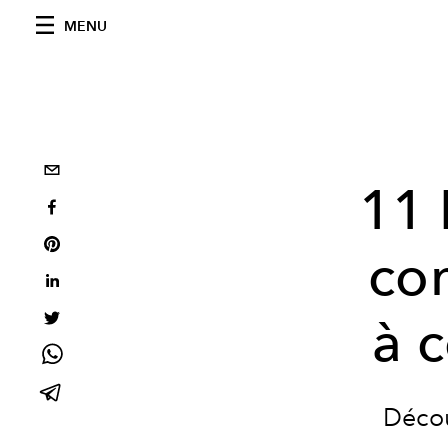
MENU
11 
co
à 
Décou