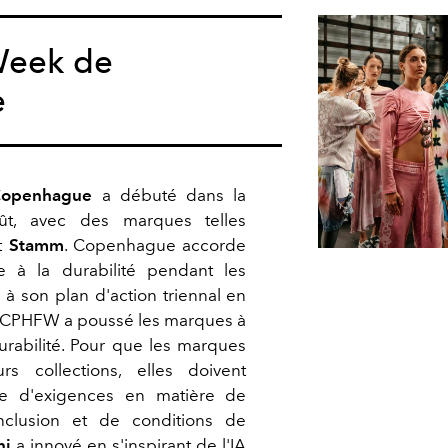
Week de
e
Copenhague
a débuté dans la
ût, avec des marques telles
t
Stamm
. Copenhague accorde
 à la durabilité pendant les
à son plan d'action triennal en
 la CPHFW a poussé les marques à
durabilité. Pour que les marques
rs collections, elles doivent
e d'exigences en matière de
'inclusion et de conditions de
ni
a innové en s'inspirant de l'IA