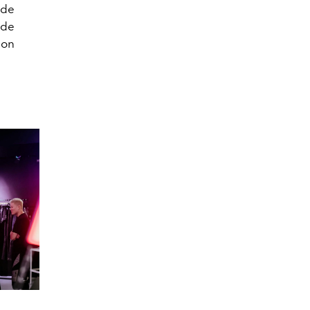
 de
 de
son