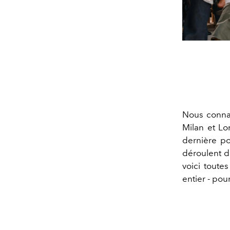
Nous connai
Milan et Lo
dernière po
déroulent d
voici toute
entier - pou