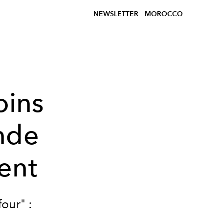
NEWSLETTER
MOROCCO
oins
nde
ent
four"
: