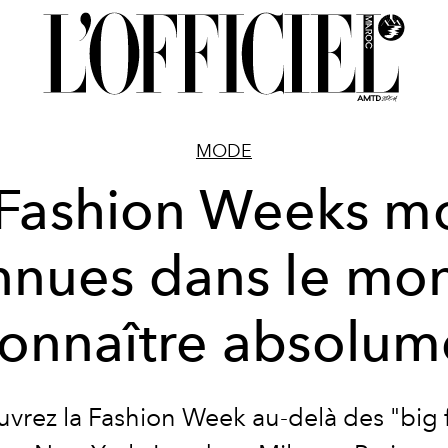
MODE
Fashion Weeks m
nnues dans le mo
connaître absolum
vrez la Fashion Week au-delà des "
big 