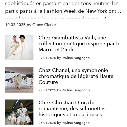
sophistiqués en passant par des tons neutres, les
participants à la Fashion Week de New York ont
mis à l’honneur les tenues monochromes et
10.02.2025 by Grace Clarke
tonales, affirmant ainsi que l’harmonie des
couleurs est la grande tendance de la saison.
Chez Giambattista Valli, une
collection poétique inspirée par le
Maroc et l'Inde
29.01.2025 by Pauline Borgogno
Chez Chanel, une symphonie
chromatique de légèreté Haute
Couture
29.01.2025 by Pauline Borgogno
Chez Christian Dior, du
romantisme, des silhouettes
historiques et audacieuses
28.01.2025 by Pauline Borgogno