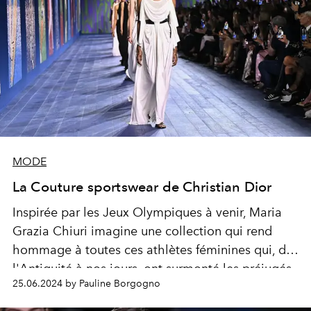
MODE
La Couture sportswear de Christian Dior
Inspirée par les Jeux Olympiques à venir, Maria
Grazia Chiuri imagine une collection qui rend
hommage à toutes ces athlètes féminines qui, de
l'Antiquité à nos jours, ont surmonté les préjugés
25.06.2024 by Pauline Borgogno
et les obstacles pour avoir une place égale dans
les compétitions sportives, mais aussi pour faire