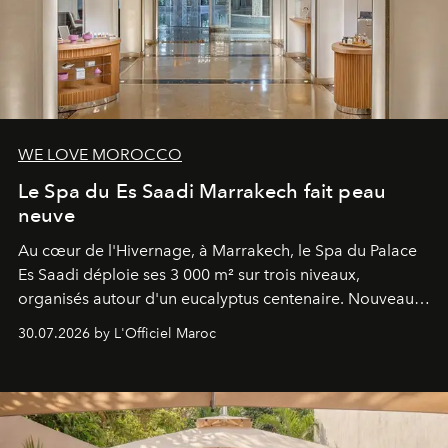
WE LOVE MOROCCO
Le Spa du Es Saadi Marrakech fait peau
neuve
Au cœur de l'Hivernage, à Marrakech, le Spa du Palace
Es Saadi déploie ses 3 000 m² sur trois niveaux,
organisés autour d'un eucalyptus centenaire. Nouveau
Lobby Bien-Être et Beauté, exclusivité mondiale en
30.07.2026 by L'Officiel Maroc
neuro-cosmétique, parcours thermal et studio dédié au
mouvement..l'adresse se refait une beauté dans son
entièreté, entre science des émotions et rituels
reposants.