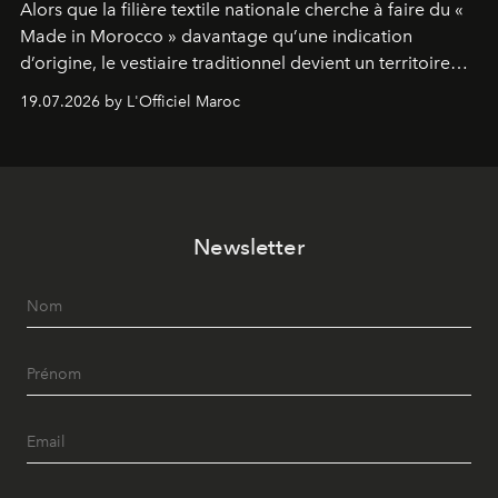
Alors que la filière textile nationale cherche à faire du «
Made in Morocco » davantage qu’une indication
d’origine, le vestiaire traditionnel devient un territoire
d’expérimentation. Avec Néo Beldi, Diamantine en
19.07.2026 by L'Officiel Maroc
révise les proportions et les usages pour l’inscrire dans
le quotidien contemporain, sans effacer la culture du
vêtement dont il procède.
Newsletter