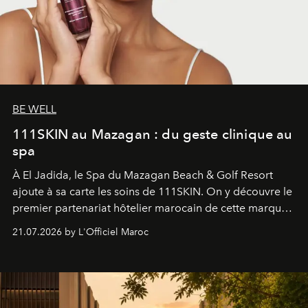
BE WELL
111SKIN au Mazagan : du geste clinique au
spa
À El Jadida, le Spa du Mazagan Beach & Golf Resort
ajoute à sa carte les soins de 111SKIN. On y découvre le
premier partenariat hôtelier marocain de cette marque
britannique, née dans un cabinet de chirurgie plastique
21.07.2026 by L'Officiel Maroc
londonien et construite depuis autour d'un actif breveté,
le complexe NAC Y2™.