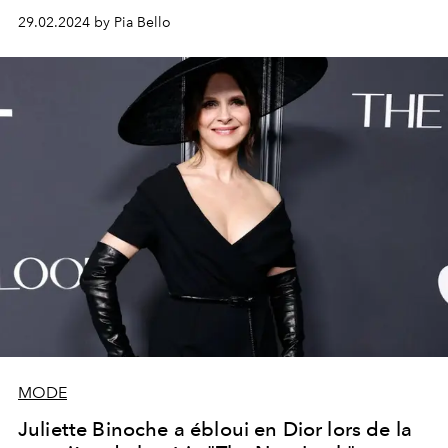
qu'il surnommait les "Cygnes".
29.02.2024 by Pia Bello
MODE
Juliette Binoche a ébloui en Dior lors de la