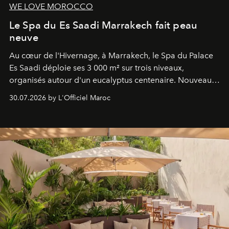
WE LOVE MOROCCO
Le Spa du Es Saadi Marrakech fait peau
neuve
Au cœur de l'Hivernage, à Marrakech, le Spa du Palace
Es Saadi déploie ses 3 000 m² sur trois niveaux,
organisés autour d'un eucalyptus centenaire. Nouveau
Lobby Bien-Être et Beauté, exclusivité mondiale en
30.07.2026 by L'Officiel Maroc
neuro-cosmétique, parcours thermal et studio dédié au
mouvement..l'adresse se refait une beauté dans son
entièreté, entre science des émotions et rituels
reposants.