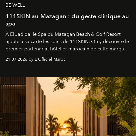
BE WELL
111SKIN au Mazagan : du geste clinique au
spa
À El Jadida, le Spa du Mazagan Beach & Golf Resort
ajoute à sa carte les soins de 111SKIN. On y découvre le
premier partenariat hôtelier marocain de cette marque
britannique, née dans un cabinet de chirurgie plastique
21.07.2026 by L'Officiel Maroc
londonien et construite depuis autour d'un actif breveté,
le complexe NAC Y2™.