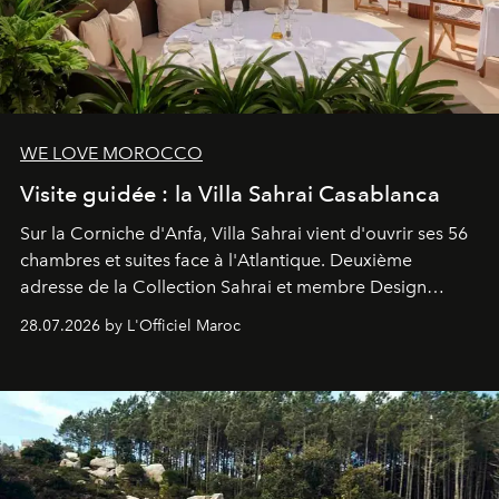
WE LOVE MOROCCO
Visite guidée : la Villa Sahrai Casablanca
Sur la Corniche d'Anfa, Villa Sahrai vient d'ouvrir ses 56
chambres et suites face à l'Atlantique. Deuxième
adresse de la Collection Sahrai et membre Design
Hotels, ce boutique-hôtel cinq étoiles signé Christophe
28.07.2026 by L'Officiel Maroc
Pillet promet un lieu de vie complet. On y a déjeuné…
et
adoré
. Récit.