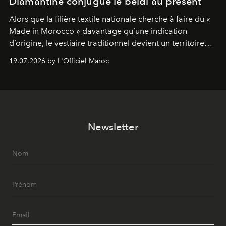
Diamantine conjugue le beldi au présent
Alors que la filière textile nationale cherche à faire du «
Made in Morocco » davantage qu’une indication
d’origine, le vestiaire traditionnel devient un territoire
d’expérimentation. Avec Néo Beldi, Diamantine en
19.07.2026 by L'Officiel Maroc
révise les proportions et les usages pour l’inscrire dans
le quotidien contemporain, sans effacer la culture du
vêtement dont il procède.
Newsletter