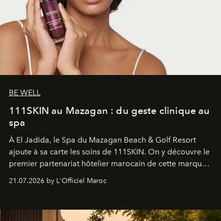
BE WELL
111SKIN au Mazagan : du geste clinique au
spa
À El Jadida, le Spa du Mazagan Beach & Golf Resort
ajoute à sa carte les soins de 111SKIN. On y découvre le
premier partenariat hôtelier marocain de cette marque
britannique, née dans un cabinet de chirurgie plastique
21.07.2026 by L'Officiel Maroc
londonien et construite depuis autour d'un actif breveté,
le complexe NAC Y2™.