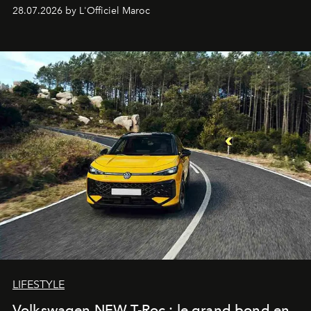
Hotels, ce boutique-hôtel cinq étoiles signé Christophe
28.07.2026 by L'Officiel Maroc
Pillet promet un lieu de vie complet. On y a déjeuné…
et
adoré
. Récit.
LIFESTYLE
Volkswagen NEW T-Roc : le grand bond en