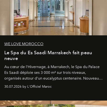
WE LOVE MOROCCO
Le Spa du Es Saadi Marrakech fait peau
neuve
Au cœur de l'Hivernage, à Marrakech, le Spa du Palace
Es Saadi déploie ses 3 000 m² sur trois niveaux,
organisés autour d'un eucalyptus centenaire. Nouveau
Lobby Bien-Être et Beauté, exclusivité mondiale en
30.07.2026 by L'Officiel Maroc
neuro-cosmétique, parcours thermal et studio dédié au
mouvement..l'adresse se refait une beauté dans son
entièreté, entre science des émotions et rituels
reposants.