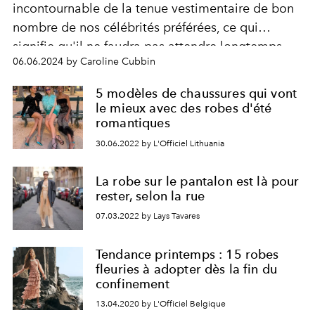
incontournable de la tenue vestimentaire de bon
nombre de nos célébrités préférées, ce qui
signifie qu'il ne faudra pas attendre longtemps
06.06.2024 by Caroline Cubbin
avant qu'il ne devienne une véritable tendance
mode.
5 modèles de chaussures qui vont
le mieux avec des robes d'été
romantiques
30.06.2022 by L'Officiel Lithuania
La robe sur le pantalon est là pour
rester, selon la rue
07.03.2022 by Lays Tavares
Tendance printemps : 15 robes
fleuries à adopter dès la fin du
confinement
13.04.2020 by L'Officiel Belgique