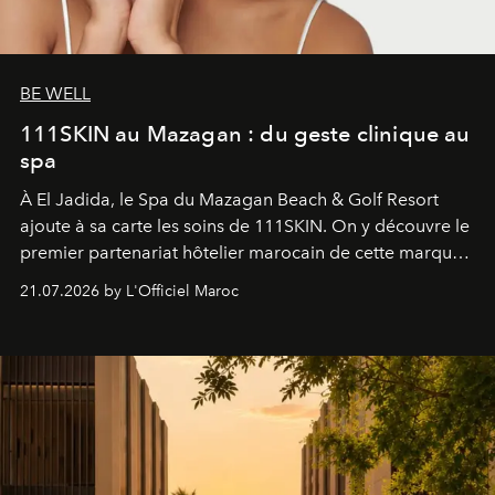
BE WELL
111SKIN au Mazagan : du geste clinique au
spa
À El Jadida, le Spa du Mazagan Beach & Golf Resort
ajoute à sa carte les soins de 111SKIN. On y découvre le
premier partenariat hôtelier marocain de cette marque
britannique, née dans un cabinet de chirurgie plastique
21.07.2026 by L'Officiel Maroc
londonien et construite depuis autour d'un actif breveté,
le complexe NAC Y2™.