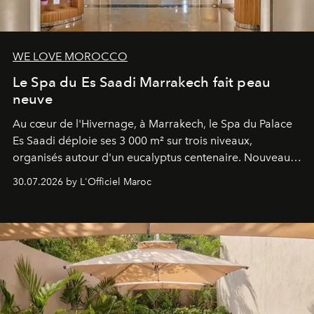
WE LOVE MOROCCO
Le Spa du Es Saadi Marrakech fait peau
neuve
Au cœur de l'Hivernage, à Marrakech, le Spa du Palace
Es Saadi déploie ses 3 000 m² sur trois niveaux,
organisés autour d'un eucalyptus centenaire. Nouveau
Lobby Bien-Être et Beauté, exclusivité mondiale en
30.07.2026 by L'Officiel Maroc
neuro-cosmétique, parcours thermal et studio dédié au
mouvement..l'adresse se refait une beauté dans son
entièreté, entre science des émotions et rituels
reposants.