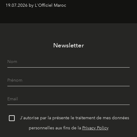
d’expérimentation. Avec Néo Beldi, Diamantine en
19.07.2026 by L'Officiel Maroc
révise les proportions et les usages pour l’inscrire dans
le quotidien contemporain, sans effacer la culture du
vêtement dont il procède.
Newsletter
J'autorise par la présente le traitement de mes données
personnelles aux fins de la
Privacy Policy