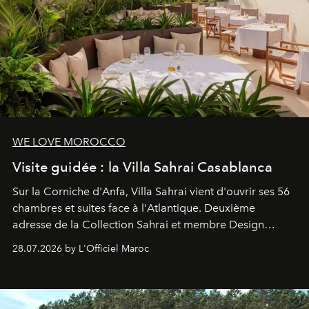
WE LOVE MOROCCO
Visite guidée : la Villa Sahrai Casablanca
Sur la Corniche d'Anfa, Villa Sahrai vient d'ouvrir ses 56
chambres et suites face à l'Atlantique. Deuxième
adresse de la Collection Sahrai et membre Design
Hotels, ce boutique-hôtel cinq étoiles signé Christophe
28.07.2026 by L'Officiel Maroc
Pillet promet un lieu de vie complet. On y a déjeuné…
et
adoré
. Récit.