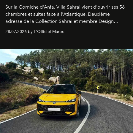
Sur la Corniche d'Anfa, Villa Sahrai vient d'ouvrir ses 56
chambres et suites face à l'Atlantique. Deuxième
adresse de la Collection Sahrai et membre Design
Hotels, ce boutique-hôtel cinq étoiles signé Christophe
28.07.2026 by L'Officiel Maroc
Pillet promet un lieu de vie complet. On y a déjeuné…
et
adoré
. Récit.