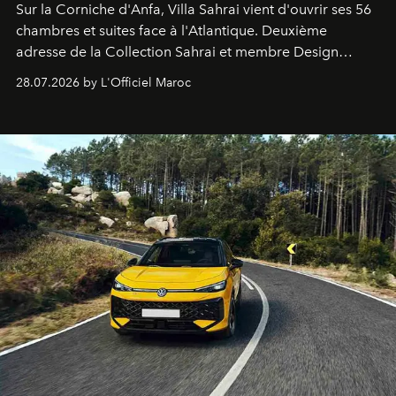
Sur la Corniche d'Anfa, Villa Sahrai vient d'ouvrir ses 56
chambres et suites face à l'Atlantique. Deuxième
adresse de la Collection Sahrai et membre Design
Hotels, ce boutique-hôtel cinq étoiles signé Christophe
28.07.2026 by L'Officiel Maroc
Pillet promet un lieu de vie complet. On y a déjeuné…
et
adoré
. Récit.