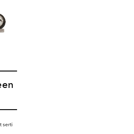
een
 serti