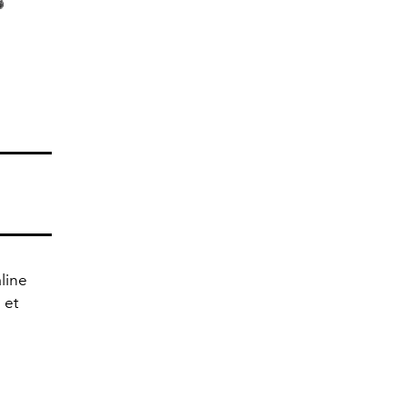
line
 et