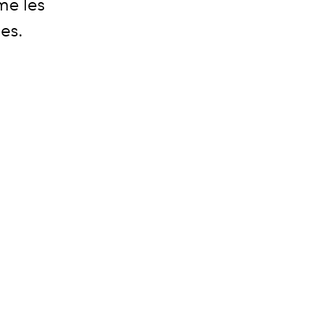
me les
es.