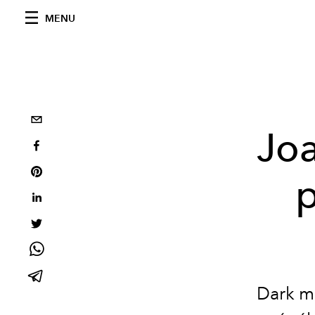
MENU
Joa
p
Dark ma