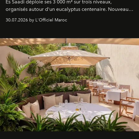
Es Saadi déploie ses 3 000 m² sur trois niveaux,
organisés autour d'un eucalyptus centenaire. Nouveau
Lobby Bien-Être et Beauté, exclusivité mondiale en
30.07.2026 by L'Officiel Maroc
neuro-cosmétique, parcours thermal et studio dédié au
mouvement..l'adresse se refait une beauté dans son
entièreté, entre science des émotions et rituels
reposants.