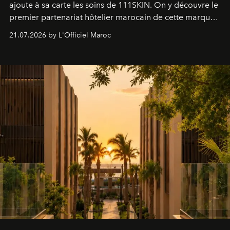
ajoute à sa carte les soins de 111SKIN. On y découvre le
premier partenariat hôtelier marocain de cette marque
britannique, née dans un cabinet de chirurgie plastique
21.07.2026 by L'Officiel Maroc
londonien et construite depuis autour d'un actif breveté,
le complexe NAC Y2™.