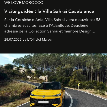
WE LOVE MOROCCO
Visite guidée : la Villa Sahrai Casablanca
Sur la Corniche d'Anfa, Villa Sahrai vient d'ouvrir ses 56
chambres et suites face à l'Atlantique. Deuxième
adresse de la Collection Sahrai et membre Design
Hotels, ce boutique-hôtel cinq étoiles signé Christophe
28.07.2026 by L'Officiel Maroc
Pillet promet un lieu de vie complet. On y a déjeuné…
et
adoré
. Récit.