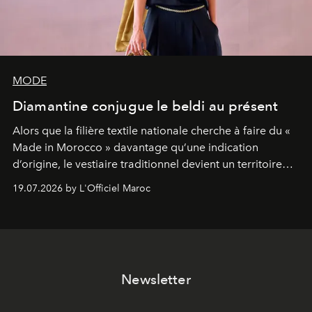
MODE
Diamantine conjugue le beldi au présent
Alors que la filière textile nationale cherche à faire du «
Made in Morocco » davantage qu’une indication
d’origine, le vestiaire traditionnel devient un territoire
d’expérimentation. Avec Néo Beldi, Diamantine en
19.07.2026 by L'Officiel Maroc
révise les proportions et les usages pour l’inscrire dans
le quotidien contemporain, sans effacer la culture du
vêtement dont il procède.
Newsletter