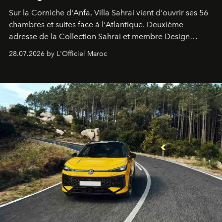
Sur la Corniche d'Anfa, Villa Sahrai vient d'ouvrir ses 56
chambres et suites face à l'Atlantique. Deuxième
adresse de la Collection Sahrai et membre Design
Hotels, ce boutique-hôtel cinq étoiles signé Christophe
28.07.2026 by L'Officiel Maroc
Pillet promet un lieu de vie complet. On y a déjeuné…
et
adoré
. Récit.