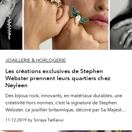
JOAILLERIE & HORLOGERIE
Les créations exclusives de Stephen
Webster prennent leurs quartiers chez
Neyleen
Des bijoux rock, innovants, en matériaux durables, une
créativité hors normes, c’est la signature de Stephen
Webster. Le joaillier britannique, décoré par Sa Majesté
la Reine Elizabeth de l’Ordre de l’Empire Britannique en
11.12.2019 by Soraya Tadlaoui
2013, présente jusqu’au 13 décembre prochain chez
Neyleen, des pièces aussi exclusives qu’extraordinaires.