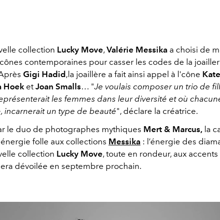
elle collection
Lucky Move
,
Valérie Messika
a choisi de m
icônes contemporaines pour casser les codes de la joailler
 Après
Gigi Hadid
,la joaillère a fait ainsi appel à l'cône
Kat
ia Hoek
et
Joan Smalls
… "
Je voulais composer un trio de fil
eprésenterait les femmes dans leur diversité et où chacun
e, incarnerait un type de beauté
", déclare la créatrice.
ar le duo de photographes mythiques
Mert & Marcus,
la 
 énergie folle aux collections
Messika
: l’énergie des diam
velle collection
Lucky Move
, toute en rondeur, aux accents
sera dévoilée en septembre prochain.