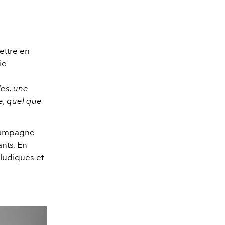
ettre en
ie
e
les, une
e, quel que
campagne
ants. En
 ludiques et