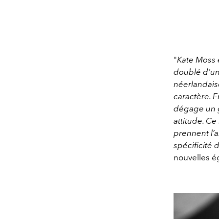
"
Kate Moss 
doublé d’une
néerlandaise
caractère. E
dégage un gl
attitude. Ce
prennent l’a
spécificité d
nouvelles é