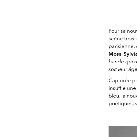
Pour sa nouv
scène trois 
parisienne.
Moss
,
Sylv
bande qui r
soit leur âg
Capturée p
insuffle une
bleu, la nou
poétiques, 