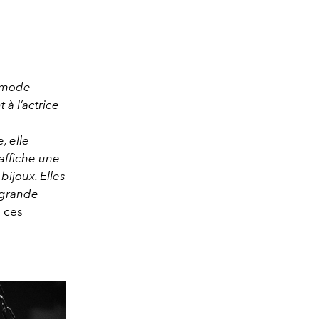
a mode
 à l’actrice
, elle
 affiche une
bijoux. Elles
a grande
e ces