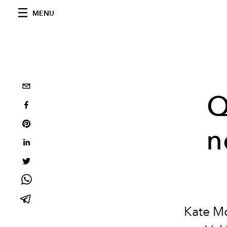
MENU
Q
n
Kate Mo